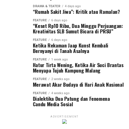
DRAMA & TEATER
4 days ago
“Rumah Sakit Jiwa”: Kritik atau Ramalan?
FEATURE
6 days ago
“Keset Rp10 Ribu, Dua Minggu Perjuangan:
Kreativitas SLB Sumut Bicara di PRSU”
FEATURE
6 days ago
Ketika Rekaman Jaap Kunst Kembali
Bernyanyi di Tanah Asalnya
FEATURE
1 week ago
Hatur Tirta Wening, Ketika Air Suci Brantas
Menyapa Tujuh Kampung Malang
FEATURE
2 weeks ago
Merawat Akar Budaya di Hari Anak Nasional
FEATURE
4 weeks ago
Dialektika Dua Patung dan Fenomena
Candu Media Sosial
ADVERTISEMENT