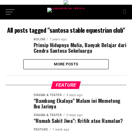
All posts tagged "santosa stable equestrian club"
KOLOM
7 years ago
Prinsip Hidupnya Mulia, Banyak Belajar dari
Cendra Santosa Sekeluarga
MORE POSTS
FEATURE
DRAMA & TEATER
4 days ago
“Bambang Ekalaya” Malam ini Memotong
Ibu Jarinya
DRAMA & TEATER
5 days ago
“Rumah Sakit Jiwa”: Kritik atau Ramalan?
FEATURE
1 week ago