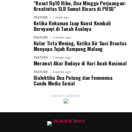
“Keset Rp10 Ribu, Dua Minggu Perjuangan:
Kreativitas SLB Sumut Bicara di PRSU”
FEATURE
1 week ago
Ketika Rekaman Jaap Kunst Kembali
Bernyanyi di Tanah Asalnya
FEATURE
2 weeks ago
Hatur Tirta Wening, Ketika Air Suci Brantas
Menyapa Tujuh Kampung Malang
FEATURE
2 weeks ago
Merawat Akar Budaya di Hari Anak Nasional
FEATURE
4 weeks ago
Dialektika Dua Patung dan Fenomena
Candu Media Sosial
ADVERTISEMENT