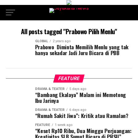
All posts tagged "Prabowo Pilih Menlu"
GLOBAL
2 years ago
Prabowo Diminta Memilih Menlu yang tak
hanya sekadar Jadi Juru Bicara di PBB
FEATURE
DRAMA & TEATER
5 days ago
“Bambang Ekalaya” Malam ini Memotong
Ibu Jarinya
DRAMA & TEATER
6 days ago
“Rumah Sakit Jiwa”: Kritik atau Ramalan?
FEATURE
1 week ago
“Keset Rp10 Ribu, Dua Minggu Perjuangan:
Kreativitas SLB Sumut Bicara di PRSU”