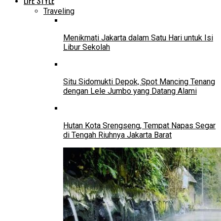
LIFE STYLE
Traveling
Menikmati Jakarta dalam Satu Hari untuk Isi
Libur Sekolah
Situ Sidomukti Depok, Spot Mancing Tenang
dengan Lele Jumbo yang Datang Alami
Hutan Kota Srengseng, Tempat Napas Segar
di Tengah Riuhnya Jakarta Barat