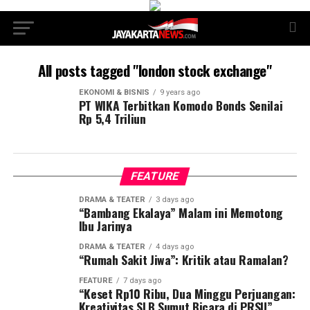
All posts tagged "london stock exchange"
EKONOMI & BISNIS
9 years ago
PT WIKA Terbitkan Komodo Bonds Senilai
Rp 5,4 Triliun
FEATURE
DRAMA & TEATER
3 days ago
“Bambang Ekalaya” Malam ini Memotong
Ibu Jarinya
DRAMA & TEATER
4 days ago
“Rumah Sakit Jiwa”: Kritik atau Ramalan?
FEATURE
7 days ago
“Keset Rp10 Ribu, Dua Minggu Perjuangan:
Kreativitas SLB Sumut Bicara di PRSU”