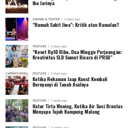
Ibu Jarinya
DRAMA & TEATER
2 days ago
“Rumah Sakit Jiwa”: Kritik atau Ramalan?
FEATURE
5 days ago
“Keset Rp10 Ribu, Dua Minggu Perjuangan:
Kreativitas SLB Sumut Bicara di PRSU”
FEATURE
5 days ago
Ketika Rekaman Jaap Kunst Kembali
Bernyanyi di Tanah Asalnya
FEATURE
1 week ago
Hatur Tirta Wening, Ketika Air Suci Brantas
Menyapa Tujuh Kampung Malang
FEATURE
2 weeks ago