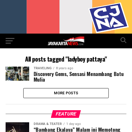
All posts tagged "ladyboy pattaya"
TRAVELING
8 years ago
Discovery Gems, Sensasi Menambang Batu
Mulia
MORE POSTS
FEATURE
DRAMA & TEATER
1 day ago
“Bambang Ekalaya” Malam ini Memotong