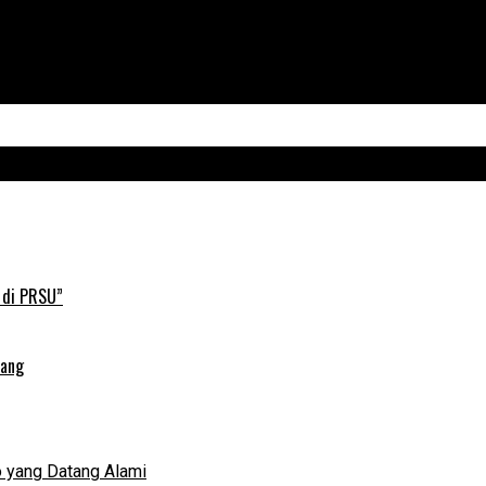
 di PRSU”
lang
 yang Datang Alami