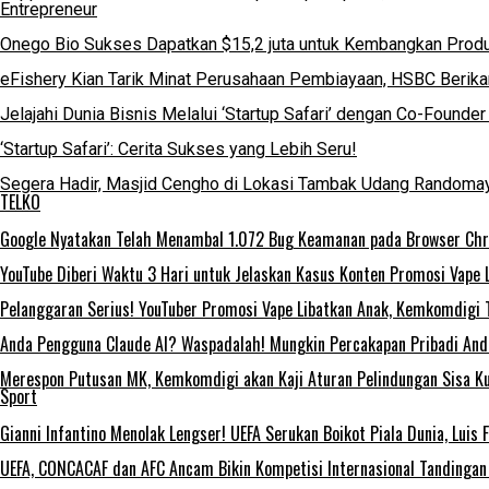
Entrepreneur
Onego Bio Sukses Dapatkan $15,2 juta untuk Kembangkan Produ
eFishery Kian Tarik Minat Perusahaan Pembiayaan, HSBC Berikan
Jelajahi Dunia Bisnis Melalui ‘Startup Safari’ dengan Co-Foun
‘Startup Safari’: Cerita Sukses yang Lebih Seru!
Segera Hadir, Masjid Cengho di Lokasi Tambak Udang Randoma
TELKO
Google Nyatakan Telah Menambal 1.072 Bug Keamanan pada Browser Ch
YouTube Diberi Waktu 3 Hari untuk Jelaskan Kasus Konten Promosi Vape 
Pelanggaran Serius! YouTuber Promosi Vape Libatkan Anak, Kemkomdigi 
Anda Pengguna Claude AI? Waspadalah! Mungkin Percakapan Pribadi Anda
Merespon Putusan MK, Kemkomdigi akan Kaji Aturan Pelindungan Sisa Ku
Sport
Gianni Infantino Menolak Lengser! UEFA Serukan Boikot Piala Dunia, Luis
UEFA, CONCACAF dan AFC Ancam Bikin Kompetisi Internasional Tandingan 