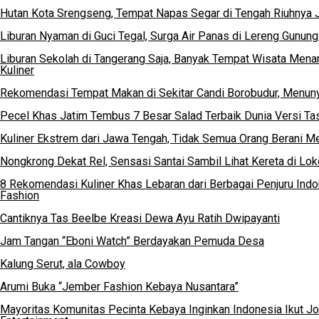
Hutan Kota Srengseng, Tempat Napas Segar di Tengah Riuhnya J
Liburan Nyaman di Guci Tegal, Surga Air Panas di Lereng Gunun
Liburan Sekolah di Tangerang Saja, Banyak Tempat Wisata Menari
Kuliner
Rekomendasi Tempat Makan di Sekitar Candi Borobudur, Menu
Pecel Khas Jatim Tembus 7 Besar Salad Terbaik Dunia Versi Ta
Kuliner Ekstrem dari Jawa Tengah, Tidak Semua Orang Berani 
Nongkrong Dekat Rel, Sensasi Santai Sambil Lihat Kereta di Lo
8 Rekomendasi Kuliner Khas Lebaran dari Berbagai Penjuru Ind
Fashion
Cantiknya Tas Beelbe Kreasi Dewa Ayu Ratih Dwipayanti
Jam Tangan “Eboni Watch” Berdayakan Pemuda Desa
Kalung Serut, ala Cowboy
Arumi Buka “Jember Fashion Kebaya Nusantara”
Mayoritas Komunitas Pecinta Kebaya Inginkan Indonesia Ikut J