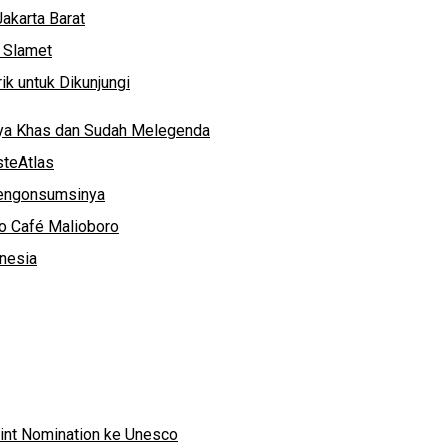
akarta Barat
g Slamet
k untuk Dikunjungi
nya Khas dan Sudah Melegenda
steAtlas
Mengonsumsinya
ko Café Malioboro
onesia
oint Nomination ke Unesco