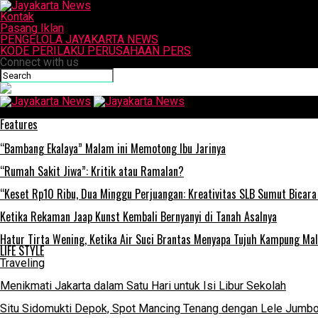
Kontak
Pasang Iklan
PENGELOLA JAYAKARTA NEWS
KODE PERILAKU PERUSAHAAN PERS
Connect with us
Jayakarta News
Features
“Bambang Ekalaya” Malam ini Memotong Ibu Jarinya
“Rumah Sakit Jiwa”: Kritik atau Ramalan?
“Keset Rp10 Ribu, Dua Minggu Perjuangan: Kreativitas SLB Sumut Bicara
Ketika Rekaman Jaap Kunst Kembali Bernyanyi di Tanah Asalnya
Hatur Tirta Wening, Ketika Air Suci Brantas Menyapa Tujuh Kampung Ma
LIFE STYLE
Traveling
Menikmati Jakarta dalam Satu Hari untuk Isi Libur Sekolah
Situ Sidomukti Depok, Spot Mancing Tenang dengan Lele Jumbo