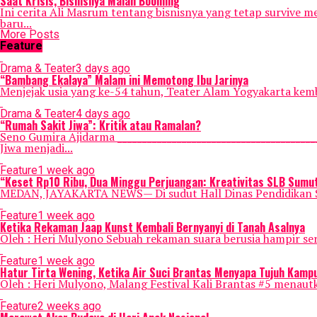
Saat Krisis, Bisnisnya Malah Booming
Ini cerita Ali Masrum tentang bisnisnya yang tetap survive 
baru...
More Posts
Feature
Drama & Teater
3 days ago
“Bambang Ekalaya” Malam ini Memotong Ibu Jarinya
Menjejak usia yang ke-54 tahun, Teater Alam Yogyakarta kemba
Drama & Teater
4 days ago
“Rumah Sakit Jiwa”: Kritik atau Ramalan?
Seno Gumira Ajidarma _______________________________________
Jiwa menjadi...
Feature
1 week ago
“Keset Rp10 Ribu, Dua Minggu Perjuangan: Kreativitas SLB Sumut
MEDAN, JAYAKARTA NEWS— Di sudut Hall Dinas Pendidikan Sum
Feature
1 week ago
Ketika Rekaman Jaap Kunst Kembali Bernyanyi di Tanah Asalnya
Oleh : Heri Mulyono Sebuah rekaman suara berusia hampir se
Feature
1 week ago
Hatur Tirta Wening, Ketika Air Suci Brantas Menyapa Tujuh Kam
Oleh : Heri Mulyono, Malang Festival Kali Brantas #5 menautk
Feature
2 weeks ago