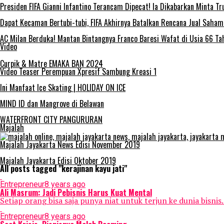
Presiden FIFA Gianni Infantino Terancam Dipecat! Ia Dikabarkan Minta 
Dapat Kecaman Bertubi-tubi, FIFA Akhirnya Batalkan Rencana Jual Saha
AC Milan Berduka! Mantan Bintangnya Franco Baresi Wafat di Usia 66 Ta
Video
Curpik & Matre EMAKA BAN 2024
Video Teaser Perempuan Xpresif Sambung Kreasi 1
Ini Manfaat Ice Skating | HOLIDAY ON ICE
MIND ID dan Mangrove di Belawan
WATERFRONT CITY PANGURURAN
Majalah
Majalah Jayakarta News Edisi November 2019
Majalah Jayakarta Edisi Oktober 2019
All posts tagged "kerajinan kayu jati"
Entrepreneur
8 years ago
Ali Masrum: Jadi Pebisnis Harus Kuat Mental
Setiap orang bisa saja punya niat untuk terjun ke dunia bis
Entrepreneur
8 years ago