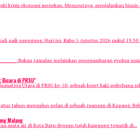
meski krisis ekonomi menekan. Menurutnya, menjalankan bisnis
li naik panggung. Hari ini, Rabu 5 Agustus 2026 pukul 19.30 
_________ Bukan ramalan melainkan penggambaran evolusi sosia
 Bicara di PRSU”
atera Utara di PRSU ke-50, sebuah keset kaki sederhana seh
ratus tahun mengalun pelan di sebuah ruangan di Kupang. Beb
pung Malang
an mata air di Kota Batu dengan tujuh kampung tematik di...