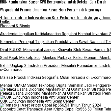
BRIN Kembangkan Sensor SPR Berteknologi untuk Deteksi Gula Darah
Waspadalah! Prancis Umumkan Kasus Ebola Pertama di Negaranya
4 Tanda Tubuh Terhidrasi dengan Baik, Perbanyak Jumlah Air yang Dimin
EkoBis
Ekonomi & Bisnis
Akademisi Ingatkan Ketidakpastian Regulasi Hambat Investasi 
Kementan Percepat Tingkatkan Produktivitas Sawit Nasional Te
Dirut BULOG: Masyarakat Jangan Khawatir Stok Beras Hampir 5,
Soal Pajak Marketplace, Menkeu Purbaya: Kalau Ekonomi Memba
Bahlil Ungkap 2 Instruksi Presiden: Masalah Pemadaman Listrik
e-Commerce
Etalase Produk Indikasi Geografis Mulai Tersedia di E-commerc
Menteri UMKM Sebut Teknologi Digital Semakin Jadi Penggera
Pelaku Usaha Didorong Manfaatkan AI Optimalkan Strategi Pem
OJK Luncurkan Indonesia Anti Scam Center
Bappebti Catat Transaksi Aset Kripto Capai Rp556,53 Triliun Ta