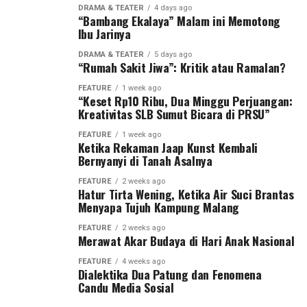
DRAMA & TEATER
4 days ago
“Bambang Ekalaya” Malam ini Memotong
Ibu Jarinya
DRAMA & TEATER
5 days ago
“Rumah Sakit Jiwa”: Kritik atau Ramalan?
FEATURE
1 week ago
“Keset Rp10 Ribu, Dua Minggu Perjuangan:
Kreativitas SLB Sumut Bicara di PRSU”
FEATURE
1 week ago
Ketika Rekaman Jaap Kunst Kembali
Bernyanyi di Tanah Asalnya
FEATURE
2 weeks ago
Hatur Tirta Wening, Ketika Air Suci Brantas
Menyapa Tujuh Kampung Malang
FEATURE
2 weeks ago
Merawat Akar Budaya di Hari Anak Nasional
FEATURE
4 weeks ago
Dialektika Dua Patung dan Fenomena
Candu Media Sosial