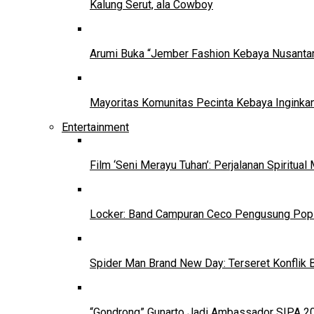
Kalung Serut, ala Cowboy
Arumi Buka “Jember Fashion Kebaya Nusantar
Mayoritas Komunitas Pecinta Kebaya Inginkan
Entertainment
Film ‘Seni Merayu Tuhan’: Perjalanan Spiritu
Locker: Band Campuran Ceco Pengusung Pop 
Spider Man Brand New Day: Terseret Konflik 
“Gondrong” Gunarto Jadi Ambassador SIPA 2