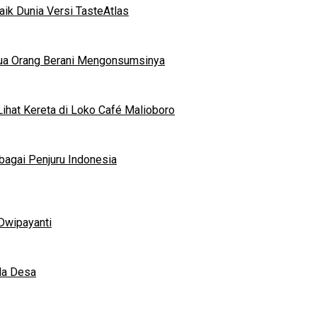
ik Dunia Versi TasteAtlas
mua Orang Berani Mengonsumsinya
ihat Kereta di Loko Café Malioboro
bagai Penjuru Indonesia
Dwipayanti
da Desa