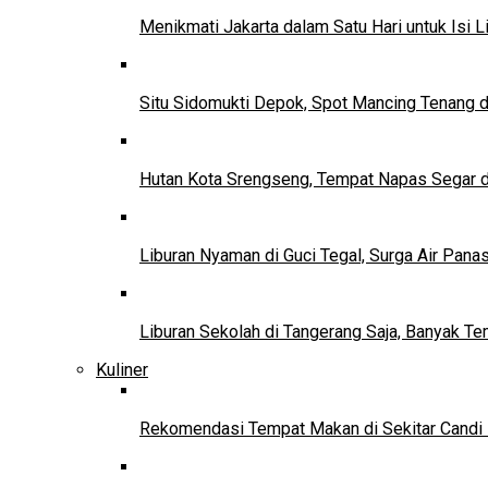
Menikmati Jakarta dalam Satu Hari untuk Isi L
Situ Sidomukti Depok, Spot Mancing Tenang 
Hutan Kota Srengseng, Tempat Napas Segar di
Liburan Nyaman di Guci Tegal, Surga Air Pana
Liburan Sekolah di Tangerang Saja, Banyak Te
Kuliner
Rekomendasi Tempat Makan di Sekitar Candi