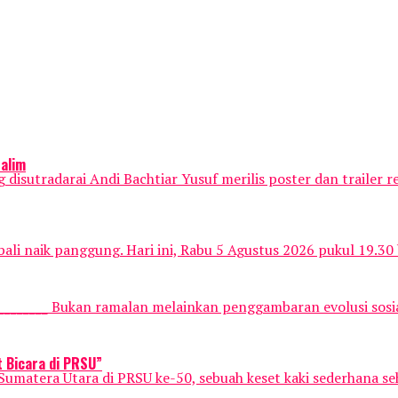
Salim
adarai Andi Bachtiar Yusuf merilis poster dan trailer resmi 
li naik panggung. Hari ini, Rabu 5 Agustus 2026 pukul 19.30 
_________ Bukan ramalan melainkan penggambaran evolusi sosia
 Bicara di PRSU”
atera Utara di PRSU ke-50, sebuah keset kaki sederhana seh