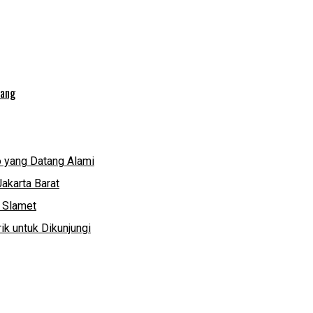
lang
 yang Datang Alami
akarta Barat
g Slamet
k untuk Dikunjungi