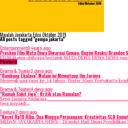
Majalah Jayakarta Edisi Oktober 2019
All posts tagged "gempa jakarta"
Entertainment
9 years ago
Preskon Film Mata Dewa Diwarnai Gempa, Begini Reaksi Brandon 
FILM drama olahraga bertajuk MATA DEWA DEWA DEWA yang disutr
Feature
Drama & Teater
3 days ago
“Bambang Ekalaya” Malam ini Memotong Ibu Jarinya
Menjejak usia yang ke-54 tahun, Teater Alam Yogyakarta kemba
Drama & Teater
4 days ago
“Rumah Sakit Jiwa”: Kritik atau Ramalan?
Seno Gumira Ajidarma _______________________________________
Jiwa menjadi...
Feature
7 days ago
“Keset Rp10 Ribu, Dua Minggu Perjuangan: Kreativitas SLB Sumut
MEDAN, JAYAKARTA NEWS— Di sudut Hall Dinas Pendidikan Sum