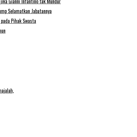
jika Gianni Infantino tak Mundur
Trump Selamatkan Jabatannya
m pada Pihak Swasta
hun