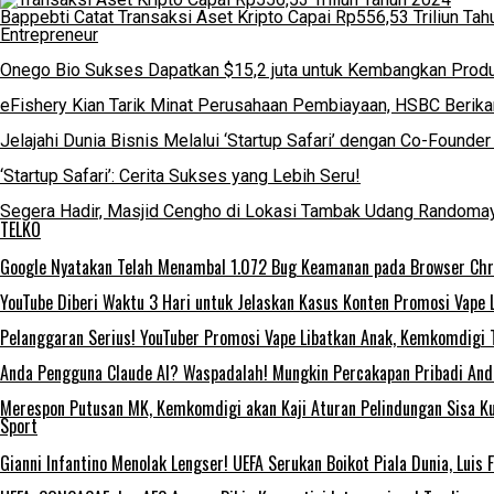
Bappebti Catat Transaksi Aset Kripto Capai Rp556,53 Triliun Ta
Entrepreneur
Onego Bio Sukses Dapatkan $15,2 juta untuk Kembangkan Produ
eFishery Kian Tarik Minat Perusahaan Pembiayaan, HSBC Berikan
Jelajahi Dunia Bisnis Melalui ‘Startup Safari’ dengan Co-Foun
‘Startup Safari’: Cerita Sukses yang Lebih Seru!
Segera Hadir, Masjid Cengho di Lokasi Tambak Udang Randoma
TELKO
Google Nyatakan Telah Menambal 1.072 Bug Keamanan pada Browser Ch
YouTube Diberi Waktu 3 Hari untuk Jelaskan Kasus Konten Promosi Vape 
Pelanggaran Serius! YouTuber Promosi Vape Libatkan Anak, Kemkomdigi 
Anda Pengguna Claude AI? Waspadalah! Mungkin Percakapan Pribadi Anda
Merespon Putusan MK, Kemkomdigi akan Kaji Aturan Pelindungan Sisa Ku
Sport
Gianni Infantino Menolak Lengser! UEFA Serukan Boikot Piala Dunia, Luis