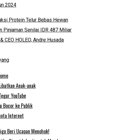
hun 2024
ksi Protein Telur Bebas Hewan
 Pinjaman Senilai IDR 487 Miliar
der & CEO HOLEO, Andre Husada
yang
rome
Libatkan Anak-anak
Tegur YouTube
 Bocor ke Publik
ota Internet
 Figo Beri Ucapan Menohok!