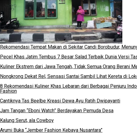
Rekomendasi Tempat Makan di Sekitar Candi Borobudur, Menu
Pecel Khas Jatim Tembus 7 Besar Salad Terbaik Dunia Versi Ta
Kuliner Ekstrem dari Jawa Tengah, Tidak Semua Orang Berani 
Nongkrong Dekat Rel, Sensasi Santai Sambil Lihat Kereta di Lo
8 Rekomendasi Kuliner Khas Lebaran dari Berbagai Penjuru Ind
Fashion
Cantiknya Tas Beelbe Kreasi Dewa Ayu Ratih Dwipayanti
Jam Tangan “Eboni Watch” Berdayakan Pemuda Desa
Kalung Serut, ala Cowboy
Arumi Buka “Jember Fashion Kebaya Nusantara”