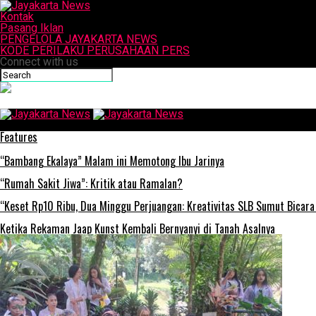
Kontak
Pasang Iklan
PENGELOLA JAYAKARTA NEWS
KODE PERILAKU PERUSAHAAN PERS
Connect with us
Jayakarta News
Features
“Bambang Ekalaya” Malam ini Memotong Ibu Jarinya
“Rumah Sakit Jiwa”: Kritik atau Ramalan?
“Keset Rp10 Ribu, Dua Minggu Perjuangan: Kreativitas SLB Sumut Bicara
Ketika Rekaman Jaap Kunst Kembali Bernyanyi di Tanah Asalnya