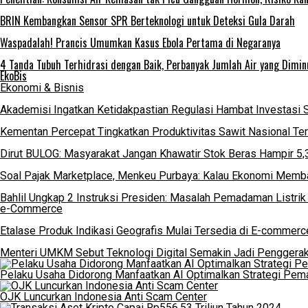
BRIN Kembangkan Sensor SPR Berteknologi untuk Deteksi Gula Darah
Waspadalah! Prancis Umumkan Kasus Ebola Pertama di Negaranya
4 Tanda Tubuh Terhidrasi dengan Baik, Perbanyak Jumlah Air yang Dimin
EkoBis
Ekonomi & Bisnis
Akademisi Ingatkan Ketidakpastian Regulasi Hambat Investasi 
Kementan Percepat Tingkatkan Produktivitas Sawit Nasional Te
Dirut BULOG: Masyarakat Jangan Khawatir Stok Beras Hampir 5,
Soal Pajak Marketplace, Menkeu Purbaya: Kalau Ekonomi Memba
Bahlil Ungkap 2 Instruksi Presiden: Masalah Pemadaman Listrik
e-Commerce
Etalase Produk Indikasi Geografis Mulai Tersedia di E-commerc
Menteri UMKM Sebut Teknologi Digital Semakin Jadi Penggera
Pelaku Usaha Didorong Manfaatkan AI Optimalkan Strategi Pem
OJK Luncurkan Indonesia Anti Scam Center