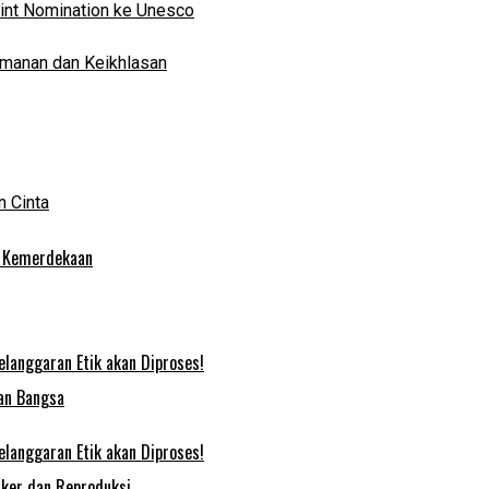
oint Nomination ke Unesco
eimanan dan Keikhlasan
 Cinta
s Kemerdekaan
elanggaran Etik akan Diproses!
an Bangsa
elanggaran Etik akan Diproses!
nker dan Reproduksi