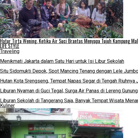
Hatur Tirta Wening, Ketika Air Suci Brantas Menyapa Tujuh Kampung Ma
LIFE STYLE
Traveling
Menikmati Jakarta dalam Satu Hari untuk Isi Libur Sekolah
Situ Sidomukti Depok, Spot Mancing Tenang dengan Lele Jumbo
Hutan Kota Srengseng, Tempat Napas Segar di Tengah Riuhnya J
Liburan Nyaman di Guci Tegal, Surga Air Panas di Lereng Gunun
Liburan Sekolah di Tangerang Saja, Banyak Tempat Wisata Menari
Kuliner