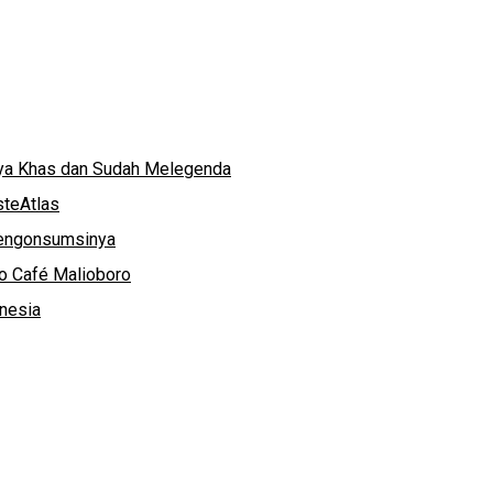
nya Khas dan Sudah Melegenda
steAtlas
Mengonsumsinya
ko Café Malioboro
onesia