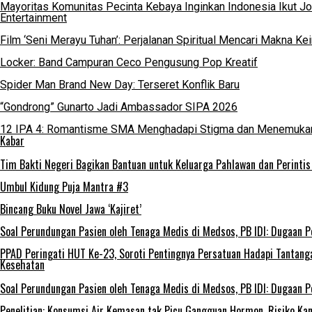
Mayoritas Komunitas Pecinta Kebaya Inginkan Indonesia Ikut J
Entertainment
Film ‘Seni Merayu Tuhan’: Perjalanan Spiritual Mencari Makna K
Locker: Band Campuran Ceco Pengusung Pop Kreatif
Spider Man Brand New Day: Terseret Konflik Baru
“Gondrong” Gunarto Jadi Ambassador SIPA 2026
12 IPA 4: Romantisme SMA Menghadapi Stigma dan Menemukan
Kabar
Tim Bakti Negeri Bagikan Bantuan untuk Keluarga Pahlawan dan Perinti
Umbul Kidung Puja Mantra #3
Bincang Buku Novel Jawa ‘Kajiret’
Soal Perundungan Pasien oleh Tenaga Medis di Medsos, PB IDI: Dugaan P
PPAD Peringati HUT Ke-23, Soroti Pentingnya Persatuan Hadapi Tantang
Kesehatan
Soal Perundungan Pasien oleh Tenaga Medis di Medsos, PB IDI: Dugaan P
Penelitian: Konsumsi Air Kemasan tak Picu Gangguan Hormon, Risiko Ka