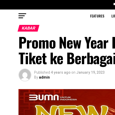
FEATURES
LI
KABAR
Promo New Year D
Tiket ke Berbaga
Published
4 years ago
on
January 19, 2023
By
admin