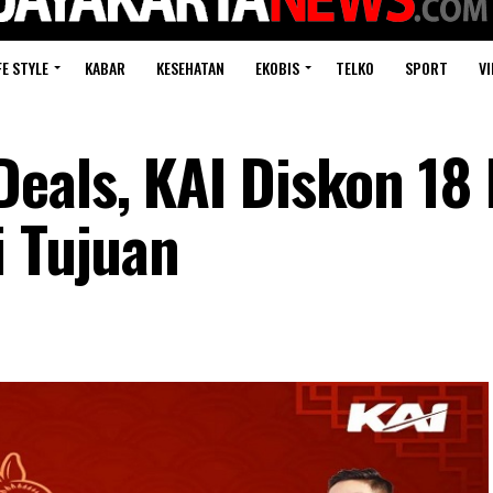
FE STYLE
KABAR
KESEHATAN
EKOBIS
TELKO
SPORT
VI
eals, KAI Diskon 18
i Tujuan