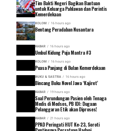
Tim Bakti Negeri Bagikan Bantuan
untuk Keluarga Pahlawan dan Perintis
Kemerdekaan
KOLOM
16 hours ago
Bentang Peradaban Nusantara
KABAR
16 hours ago
Umbul Kidung Puja Mantra #3
KOLOM
16 hours ago
Puasa Panjang di Bulan Kemerdekaan
BUKU & SASTRA
16 hours ago
Bincang Buku Novel Jawa ‘Kajiret’
KABAR
19 hours ago
Soal Perundungan Pasien oleh Tenaga
Medis di Medsos, PB IDI: Dugaan
Pelanggaran Etik akan Diproses!
KABAR
21 hours ago
PPAD Peringati HUT Ke-23, Soroti
Pentingnya Persatuan Hadapi