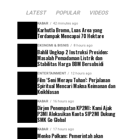
LATEST
POPULAR
VIDEOS
KABAR
42 minutes ago
Karhutla Bromo, Luas Area yang
Terdampak Mencapai 70 Hektare
EKONOMI & BISNIS
8 hours ago
Bahlil Ungkap 2 Instruksi Presiden:
Masalah Pemadaman Listrik dan
Stabilitas Harga BBM Bersubsidi
ENTERTAINMENT
12 hours ago
Film ‘Seni Merayu Tuhan’: Perjalanan
Spiritual Mencari Makna Keimanan dan
Keikhlasan
KABAR
16 hours ago
Dirjen Penempatan KP2MI: Kami Ajak
P3MI Alokasikan Kuota SIP2MI Dukung
SMK Go Global
KABAR
17 hours ago
Menko Polkam: Pemerintah akan