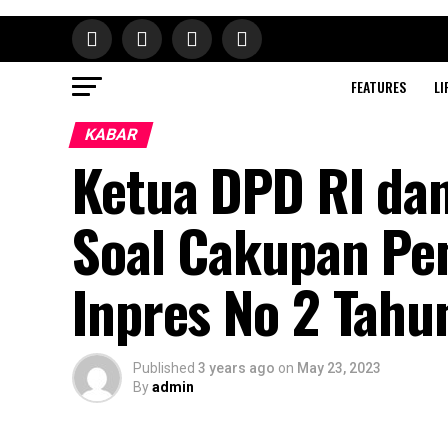
FEATURES
LI
KABAR
Ketua DPD RI dan
Soal Cakupan Pe
Inpres No 2 Tahu
Published
3 years ago
on
May 23, 2023
By
admin