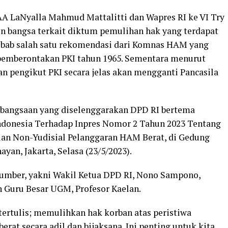
A LaNyalla Mahmud Mattalitti dan Wapres RI ke VI Try
 bangsa terkait diktum pemulihan hak yang terdapat
ebab salah satu rekomendasi dari Komnas HAM yang
 pemberontakan PKI tahun 1965. Sementara menurut
an pengikut PKI secara jelas akan mengganti Pancasila
ebangsaan yang diselenggarakan DPD RI bertema
donesia Terhadap Inpres Nomor 2 Tahun 2023 Tentang
an Non-Yudisial Pelanggaran HAM Berat, di Gedung
yan, Jakarta, Selasa (23/5/2023).
sumber, yakni Wakil Ketua DPD RI, Nono Sampono,
Guru Besar UGM, Profesor Kaelan.
tertulis; memulihkan hak korban atas peristiwa
rat secara adil dan bijaksana. Ini penting untuk kita