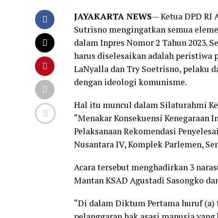
JAYAKARTA NEWS
— Ketua DPD RI A
Sutrisno mengingatkan semua elemen
dalam Inpres Nomor 2 Tahun 2023. S
harus diselesaikan adalah peristiwa
LaNyalla dan Try Soetrisno, pelaku d
dengan ideologi komunisme.
Hal itu muncul dalam Silaturahmi K
“Menakar Konsekuensi Kenegaraan In
Pelaksanaan Rekomendasi Penyelesai
Nusantara IV, Komplek Parlemen, Sena
Acara tersebut menghadirkan 3 nara
Mantan KSAD Agustadi Sasongko dan 
“Di dalam Diktum Pertama huruf (a) 
pelanggaran hak asasi manusia yang be