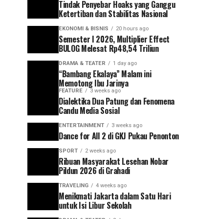
Tindak Penyebar Hoaks yang Ganggu
Ketertiban dan Stabilitas Nasional
EKONOMI & BISNIS
20 hours ago
Semester I 2026, Multiplier Effect
BULOG Melesat Rp48,54 Triliun
DRAMA & TEATER
1 day ago
“Bambang Ekalaya” Malam ini
Memotong Ibu Jarinya
FEATURE
3 weeks ago
Dialektika Dua Patung dan Fenomena
Candu Media Sosial
ENTERTAINMENT
3 weeks ago
Dance for All 2 di GKJ Pukau Penonton
SPORT
2 weeks ago
Ribuan Masyarakat Lesehan Nobar
Pildun 2026 di Grahadi
TRAVELING
4 weeks ago
Menikmati Jakarta dalam Satu Hari
untuk Isi Libur Sekolah