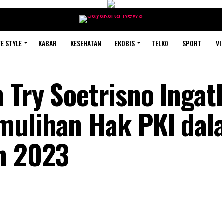
FE STYLE
KABAR
KESEHATAN
EKOBIS
TELKO
SPORT
VI
 Try Soetrisno Ingat
mulihan Hak PKI da
n 2023