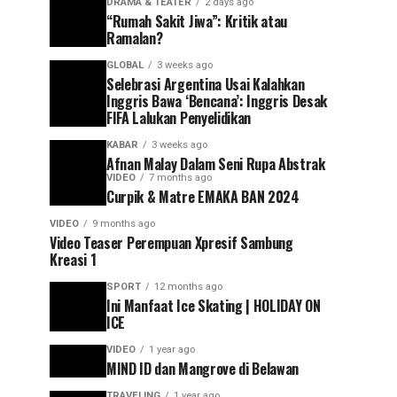
DRAMA & TEATER
2 days ago
“Rumah Sakit Jiwa”: Kritik atau
Ramalan?
GLOBAL
3 weeks ago
Selebrasi Argentina Usai Kalahkan
Inggris Bawa ‘Bencana’: Inggris Desak
FIFA Lalukan Penyelidikan
KABAR
3 weeks ago
Afnan Malay Dalam Seni Rupa Abstrak
VIDEO
7 months ago
Curpik & Matre EMAKA BAN 2024
VIDEO
9 months ago
Video Teaser Perempuan Xpresif Sambung
Kreasi 1
SPORT
12 months ago
Ini Manfaat Ice Skating | HOLIDAY ON
ICE
VIDEO
1 year ago
MIND ID dan Mangrove di Belawan
TRAVELING
1 year ago