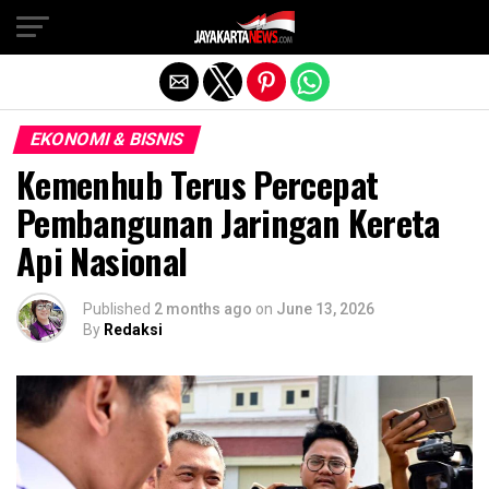
Exit mobile version
EKONOMI & BISNIS
Kemenhub Terus Percepat
Pembangunan Jaringan Kereta
Api Nasional
Published
2 months ago
on
June 13, 2026
By
Redaksi