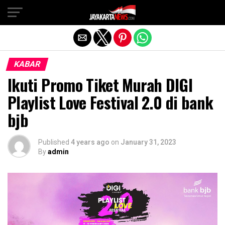
Exit mobile version
KABAR
Ikuti Promo Tiket Murah DIGI
Playlist Love Festival 2.0 di bank
bjb
Published
4 years ago
on
January 31, 2023
By
admin