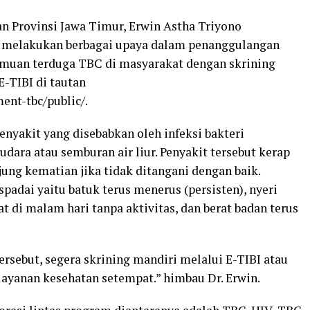
an Provinsi Jawa Timur, Erwin Astha Triyono
h melakukan berbagai upaya dalam penanggulangan
muan terduga TBC di masyarakat dengan skrining
E-TIBI di tautan
ent-tbc/public/.
nyakit yang disebabkan oleh infeksi bakteri
dara atau semburan air liur. Penyakit tersebut kerap
ung kematian jika tidak ditangani dengan baik.
padai yaitu batuk terus menerus (persisten), nyeri
t di malam hari tanpa aktivitas, dan berat badan terus
rsebut, segera skrining mandiri melalui E-TIBI atau
elayanan kesehatan setempat.” himbau Dr. Erwin.