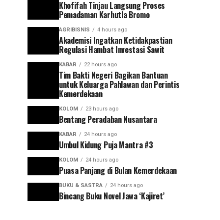
Khofifah Tinjau Langsung Proses
Pemadaman Karhutla Bromo
AGRIBISNIS
4 hours ago
Akademisi Ingatkan Ketidakpastian
Regulasi Hambat Investasi Sawit
KABAR
22 hours ago
Tim Bakti Negeri Bagikan Bantuan
untuk Keluarga Pahlawan dan Perintis
Kemerdekaan
KOLOM
23 hours ago
Bentang Peradaban Nusantara
KABAR
24 hours ago
Umbul Kidung Puja Mantra #3
KOLOM
24 hours ago
Puasa Panjang di Bulan Kemerdekaan
BUKU & SASTRA
24 hours ago
Bincang Buku Novel Jawa ‘Kajiret’