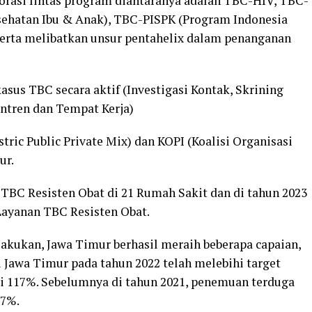
orasi lintas program diantaranya adalah TBC-HIV, TBC-
sehatan Ibu & Anak), TBC-PISPK (Program Indonesia
serta melibatkan unsur pentahelix dalam penanganan
us TBC secara aktif (Investigasi Kontak, Skrining
antren dan Tempat Kerja)
c Public Private Mix) dan KOPI (Koalisi Organisasi
ur.
TBC Resisten Obat di 21 Rumah Sakit dan di tahun 2023
Layanan TBC Resisten Obat.
lakukan, Jawa Timur berhasil meraih beberapa capaian,
 Jawa Timur pada tahun 2022 telah melebihi target
i 117%. Sebelumnya di tahun 2021, penemuan terduga
57%.