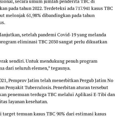
nasional, secara umum jumlah penderita TBC di
n pada tahun 2022. Terdeteksi ada 717.941 kasus TBC
ebut melonjak 61,98% dibandingkan pada tahun
us.
elanjutkan, setelah pandemi Covid-19 yang melanda
program eliminasi TBC 2030 sangat perlu dikuatkan
rgerak sendiri. Untuk mendukung penuh program
ma dari seluruh elemen,” tegasnya.
021, Pemprov Jatim telah menerbitkan Pergub Jatim No
n Penyakit Tuberculosis. Penerbitan aturan tersebut
tkan penemuan terduga TBC melalui Aplikasi E-Tibi dan
tas layanan kesehatan.
i target temuan kasus TBC 90% dari estimasi kasus