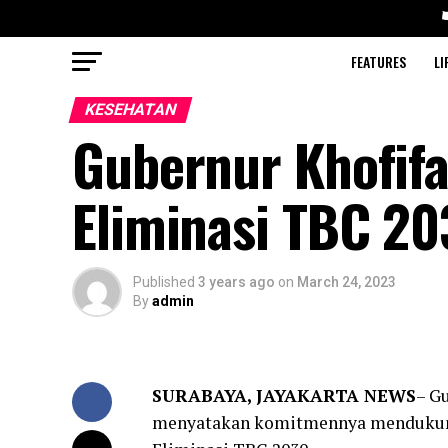
FEATURES
LI
KESEHATAN
Gubernur Khofif
Eliminasi TBC 2
Published
3 years ago
on
March 24, 2023
By
admin
SURABAYA, JAYAKARTA NEWS
– G
menyatakan komitmennya mendukung