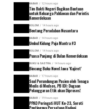
KABAR
12 hours ago
Tim Bakti Negeri Bagikan Bantuan
untuk Keluarga Pahlawan dan Perintis
Kemerdekaan
KOLOM
14 hours ago
Bentang Peradaban Nusantara
KABAR
14 hours ago
Umbul Kidung Puja Mantra #3
KOLOM
14 hours ago
Puasa Panjang di Bulan Kemerdekaan
BUKU & SASTRA
14 hours ago
Bincang Buku Novel Jawa ‘Kajiret’
KABAR
17 hours ago
Soal Perundungan Pasien oleh Tenaga
Medis di Medsos, PB IDI: Dugaan
Pelanggaran Etik akan Diproses!
KABAR
19 hours ago
PPAD Peringati HUT Ke-23, Soroti
Pentingnya Persatuan Hadapi