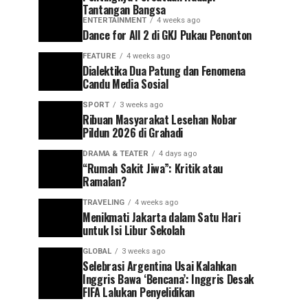
Tantangan Bangsa
ENTERTAINMENT
4 weeks ago
Dance for All 2 di GKJ Pukau Penonton
FEATURE
4 weeks ago
Dialektika Dua Patung dan Fenomena
Candu Media Sosial
SPORT
3 weeks ago
Ribuan Masyarakat Lesehan Nobar
Pildun 2026 di Grahadi
DRAMA & TEATER
4 days ago
“Rumah Sakit Jiwa”: Kritik atau
Ramalan?
TRAVELING
4 weeks ago
Menikmati Jakarta dalam Satu Hari
untuk Isi Libur Sekolah
GLOBAL
3 weeks ago
Selebrasi Argentina Usai Kalahkan
Inggris Bawa ‘Bencana’: Inggris Desak
FIFA Lalukan Penyelidikan