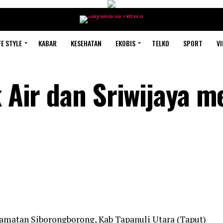
FE STYLE
KABAR
KESEHATAN
EKOBIS
TELKO
SPORT
VI
k Air dan Sriwijaya 
ecamatan Siborongborong, Kab Tapanuli Utara (Taput)