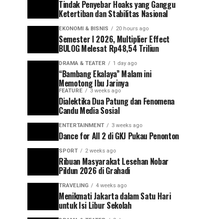
Tindak Penyebar Hoaks yang Ganggu
Ketertiban dan Stabilitas Nasional
EKONOMI & BISNIS
20 hours ago
Semester I 2026, Multiplier Effect
BULOG Melesat Rp48,54 Triliun
DRAMA & TEATER
1 day ago
“Bambang Ekalaya” Malam ini
Memotong Ibu Jarinya
FEATURE
3 weeks ago
Dialektika Dua Patung dan Fenomena
Candu Media Sosial
ENTERTAINMENT
3 weeks ago
Dance for All 2 di GKJ Pukau Penonton
SPORT
2 weeks ago
Ribuan Masyarakat Lesehan Nobar
Pildun 2026 di Grahadi
TRAVELING
4 weeks ago
Menikmati Jakarta dalam Satu Hari
untuk Isi Libur Sekolah