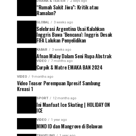
DRAMA & TEATER
2 days ago
“Rumah Sakit Jiwa”: Kritik atau
Ramalan?
GLOBAL
3 weeks ago
Selebrasi Argentina Usai Kalahkan
Inggris Bawa ‘Bencana’: Inggris Desak
FIFA Lalukan Penyelidikan
KABAR
3 weeks ago
Afnan Malay Dalam Seni Rupa Abstrak
VIDEO
7 months ago
Curpik & Matre EMAKA BAN 2024
VIDEO
9 months ago
Video Teaser Perempuan Xpresif Sambung
Kreasi 1
SPORT
12 months ago
Ini Manfaat Ice Skating | HOLIDAY ON
ICE
VIDEO
1 year ago
MIND ID dan Mangrove di Belawan
TRAVELING
1 year ago