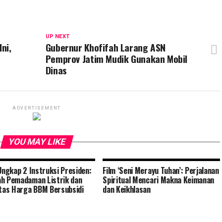
UP NEXT
ni,
Gubernur Khofifah Larang ASN
Pemprov Jatim Mudik Gunakan Mobil
Dinas
ADVERTISEMENT
YOU MAY LIKE
 Ungkap 2 Instruksi Presiden:
Film ‘Seni Merayu Tuhan’: Perjalanan
h Pemadaman Listrik dan
Spiritual Mencari Makna Keimanan
itas Harga BBM Bersubsidi
dan Keikhlasan