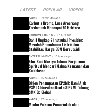
LATEST
POPULAR
VIDEOS
KABAR
39 minutes ago
Karhutla Bromo, Luas Area yang
Terdampak Mencapai 70 Hektare
EKONOMI & BISNIS
8 hours ago
Bahlil Ungkap 2 Instruksi Presiden:
Masalah Pemadaman Listrik dan
Stabilitas Harga BBM Bersubsidi
ENTERTAINMENT
12 hours ago
Film ‘Seni Merayu Tuhan’: Perjalanan
Spiritual Mencari Makna Keimanan dan
Keikhlasan
KABAR
16 hours ago
Dirjen Penempatan KP2MI: Kami Ajak
P3MI Alokasikan Kuota SIP2MI Dukung
SMK Go Global
KABAR
17 hours ago
Menko Polkam: Pemerintah akan