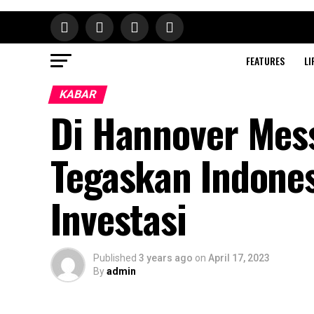
FEATURES
LI
KABAR
Di Hannover Mes
Tegaskan Indone
Investasi
Published
3 years ago
on
April 17, 2023
By
admin