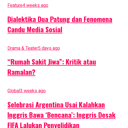
Feature
4 weeks ago
tanah warga, serta uji medis terkait dampak kesehatan
yang dirasakan warga, termasuk anak-anak. ***/din
Dialektika Dua Patung dan Fenomena
Related Topics:
jayakartanews
KPAI
Pencemaran
Candu Media Sosial
Lingkungan
Rusun Marunda
Up Next
Drama & Teater
5 days ago
Mendag: Ekonomi Indonesia Maju karena UKM Kuat
“Rumah Sakit Jiwa”: Kritik atau
Don't Miss
Ramalan?
Soal Pencemaran Abu Batu Bara di Rusun Marunda, KPAI Minta
Pemprov DKI Jakarta Lindungi Anak-Anak Terdampak
Global
3 weeks ago
Selebrasi Argentina Usai Kalahkan
Inggris Bawa ‘Bencana’: Inggris Desak
FIFA Lalukan Penyelidikan