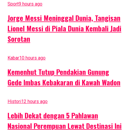
Berdasarkan data dari pengelola (UPRS) Rusunawa
Sport
9 hours ago
Marunda, ada 10.158 penghuni Rusun Marunda dari 5
Jorge Messi Meninggal Dunia, Tangisan
(lima) tower, dengan rincian balita sebanyak 344 orang,
anak-anak usia 5-13 tahun sebanyak 1.457 orang, remaja
Lionel Messi di Piala Dunia Kembali Jadi
usia 14-17 tahun sebanyak 762, dan usia dewasa 18 tahun
ke atas sebanyak 7.595 orang.
Sorotan
Kabar
10 hours ago
Kemenhut Tutup Pendakian Gunung
Gede Imbas Kebakaran di Kawah Wadon
Histori
12 hours ago
Lebih Dekat dengan 5 Pahlawan
Nasional Perempuan Lewat Destinasi Ini