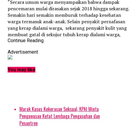
“Secara umum warga menyampaikan bahwa dampak
pencemaran mulai dirasakan sejak 2018 hingga sekarang.
Semakin hari semakin memburuk terhadap kesehatan
warga termasuk anak-anak. Selain penyakit pernafasan
yang kerap dialami warga, sekarang penyakit kulit yang
membuat gatal di sekujur tubuh kerap dialami warga,
bahkan anak-anak kerap terbangun di malam hari karena
Continue Reading
rasa gatal yang menyerang sekujur tubuh,” ungkap Retno
Advertisement
lewat siaran pers Sabtu (12/3/2022).
Seorang ayah yang memiliki 3 anak yang masih usia Sekola
You may like
Dasar (SD) menceritakan bahwa mereka sekeluarga
mengalami penyakit kulit yang menimbulkan gatal di
sekujur tubuh. Sudah berobat ke klinik terdekat yang sekal
berobat bisa menghabiskan biara Rp 300 ribu.
Dampak abu batu bara pada anak-anak di Rusun
Marak Kasus Kekerasan Seksual, KPAI Minta
Marunda/sumber foto: KPAI
Pengawasan Ketat Lembaga Pengasuhan dan
Pesantren
Saat pertemuan, salah satu anak dibawa serta dan si anak
sepanjang pertemuan tampak mengalami gatal-gatal dan