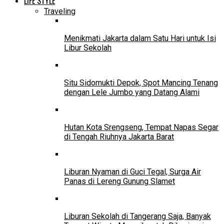
LIFE STYLE
Traveling
Menikmati Jakarta dalam Satu Hari untuk Isi
Libur Sekolah
Situ Sidomukti Depok, Spot Mancing Tenang
dengan Lele Jumbo yang Datang Alami
Hutan Kota Srengseng, Tempat Napas Segar
di Tengah Riuhnya Jakarta Barat
Liburan Nyaman di Guci Tegal, Surga Air
Panas di Lereng Gunung Slamet
Liburan Sekolah di Tangerang Saja, Banyak