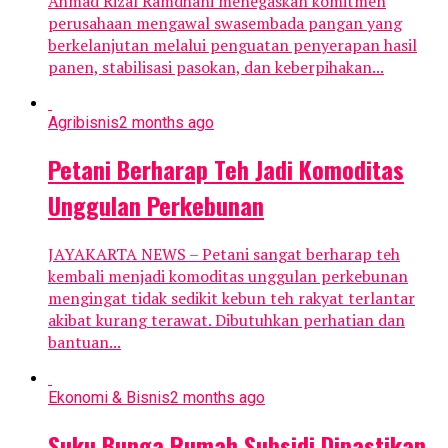
Ahmad Rizal Ramdhani menegaskan komitmen
perusahaan mengawal swasembada pangan yang
berkelanjutan melalui penguatan penyerapan hasil
panen, stabilisasi pasokan, dan keberpihakan...
Agribisnis
2 months ago
Petani Berharap Teh Jadi Komoditas
Unggulan Perkebunan
JAYAKARTA NEWS – Petani sangat berharap teh
kembali menjadi komoditas unggulan perkebunan
mengingat tidak sedikit kebun teh rakyat terlantar
akibat kurang terawat. Dibutuhkan perhatian dan
bantuan...
Ekonomi & Bisnis
2 months ago
Suku Bunga Rumah Subsidi Dipastikan