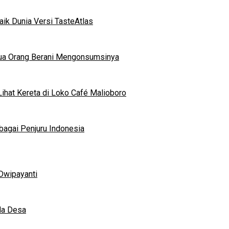
ik Dunia Versi TasteAtlas
mua Orang Berani Mengonsumsinya
ihat Kereta di Loko Café Malioboro
bagai Penjuru Indonesia
Dwipayanti
da Desa