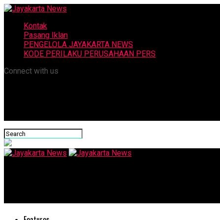
Kontak
Pasang Iklan
PENGELOLA JAYAKARTA NEWS
KODE PERILAKU PERUSAHAAN PERS
Connect with us
Jayakarta News
Beroperasi Penuh, Pelabuhan Paciran Sumbang PAD Lebih Signifi
Features