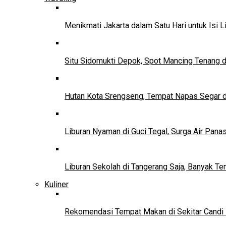
Menikmati Jakarta dalam Satu Hari untuk Isi L
Situ Sidomukti Depok, Spot Mancing Tenang 
Hutan Kota Srengseng, Tempat Napas Segar di
Liburan Nyaman di Guci Tegal, Surga Air Pana
Liburan Sekolah di Tangerang Saja, Banyak Te
Kuliner
Rekomendasi Tempat Makan di Sekitar Candi