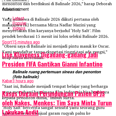
menonton dan berdiskusi di Balinale 2026,” harap Deborah
Gabinetti.
Advertisement
Latest
Yang istimewa di Balinale 2026 diikuti pertama oleh
Popular
mahasiswa IKJ bernama Mirza Nadlar Mazini yang
Videos
menyertakan film karyanya berjudul ‘Holy Salt’. Film
pendek berdurasi 15 menit ini lolos seleksi Balinale 2026.
Sport
15 minutes ago
“Obsesi saya di Balinale ini menjadi pintu masuk ke Oscar.
Kami mendaftar tanpa ekspetasi tinggi tapi ada gengsi,”
Lise Klaveness Digadang-gadang Jadi
ucap Mirza merendah.
Presiden FIFA Gantikan Gianni Infantino
Balinale ruang pertemuan sineas dan penonton
(foto balinale)
Kabar
3 hours ago
“Saat ini, Balinale menjadi tempat belajar yang berharga
Kasus Dugaan Perundungan Pasien BPJS
guna memahami bagaimana film Indonesia bisa berbicara
kepada penonton dunia,” imbuh Mirza.
oleh Nakes, Menkes: Tim Saya Minta Turun
‘Holy Salt’ bercerita sangat sensitif yaitu seorang guru
Lakukan Audit
agama terkenal menjual garam ruqyah palsu ke