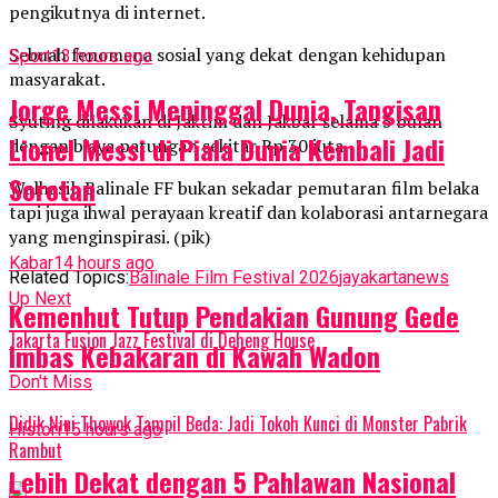
pengikutnya di internet.
Sebuah fenomena sosial yang dekat dengan kehidupan
Sport
13 hours ago
masyarakat.
Jorge Messi Meninggal Dunia, Tangisan
Syuting dilakukan di Jaktim dan Jakbar selama 5 bulan
Lionel Messi di Piala Dunia Kembali Jadi
dengan biaya patungan sekitar Rp 30 juta.
Sorotan
Walhasil, Balinale FF bukan sekadar pemutaran film belaka
tapi juga ihwal perayaan kreatif dan kolaborasi antarnegara
yang menginspirasi. (pik)
Kabar
14 hours ago
Related Topics:
Balinale Film Festival 2026
jayakartanews
Up Next
Kemenhut Tutup Pendakian Gunung Gede
Jakarta Fusion Jazz Festival di Deheng House
Imbas Kebakaran di Kawah Wadon
Don't Miss
Didik Nini Thowok Tampil Beda: Jadi Tokoh Kunci di Monster Pabrik
Histori
15 hours ago
Rambut
Lebih Dekat dengan 5 Pahlawan Nasional