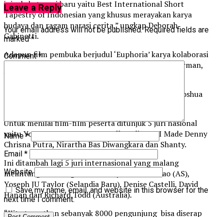
ini ada kategori baru yaitu Best International Short
Leave a Reply
Tapestry of Indonesian yang khusus merayakan karya
budaya dan ragam narasi cerita,” ungkap Deborah
Your email address will not be published.
Required fields are
Gabinetti.
marked
*
Adapun film pembuka berjudul ‘Euphoria’ karya kolaborasi
Comment
*
Julian Rosefeldt yang bekerjasama lintas negara Jerman,
Ukraina, Bulgaria dan AS.
Sedangkan film penutup berjudul ‘The End’ karya Joshua
Lincoln Oppenheimer.
Untuk menilai film-film peserta ditunjuk 5 juri nasional
yaitu Yosep Angga Noen, Marcella Zalianty, I Made Denny
Name
*
Chrisna Putra, Nirartha Bas Diwangkara dan Shanty.
Email
*
Ini ditambah lagi 5 juri internasional yang malang
Website
melintang di berbagai FF dunia yaitu Eros Zhao (AS),
Yoseph JU Taylor (Selandia Baru), Denise Castelli, David
Save my name, email, and website in this browser for the
Hanan dan Richard Todd (Australia).
next time I comment.
“Kita targetkan sebanyak 8000 pengunjung bisa diserap