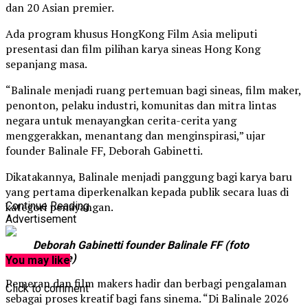
dan 20 Asian premier.
Ada program khusus HongKong Film Asia meliputi
presentasi dan film pilihan karya sineas Hong Kong
sepanjang masa.
“Balinale menjadi ruang pertemuan bagi sineas, film maker,
penonton, pelaku industri, komunitas dan mitra lintas
negara untuk menayangkan cerita-cerita yang
menggerakkan, menantang dan menginspirasi,” ujar
founder Balinale FF, Deborah Gabinetti.
Dikatakannya, Balinale menjadi panggung bagi karya baru
yang pertama diperkenalkan kepada publik secara luas di
kategori penayangan.
Continue Reading
Advertisement
Deborah Gabinetti founder Balinale FF (foto
balinale)
You may like
Pemeran dan film makers hadir dan berbagi pengalaman
Click to comment
sebagai proses kreatif bagi fans sinema. “Di Balinale 2026