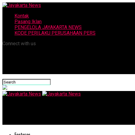
Kontak
Pasang Iklan
PENGELOLA JAYAKARTA NEWS
KODE PERILAKU PERUSAHAAN PERS
Connect with us
Jayakarta News
Astra Agro Catat Kinerja Positif Selama 2024
Features