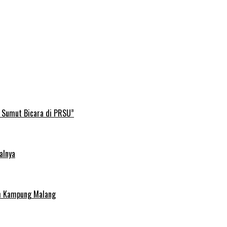
B Sumut Bicara di PRSU”
alnya
uh Kampung Malang