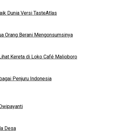
ik Dunia Versi TasteAtlas
mua Orang Berani Mengonsumsinya
ihat Kereta di Loko Café Malioboro
bagai Penjuru Indonesia
Dwipayanti
da Desa