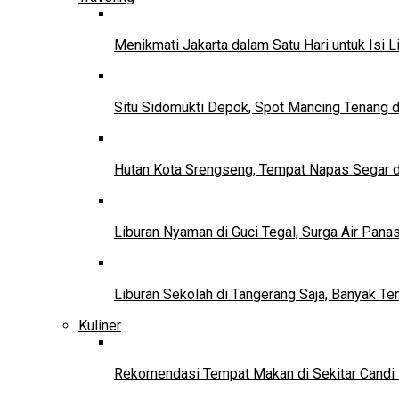
Menikmati Jakarta dalam Satu Hari untuk Isi L
Situ Sidomukti Depok, Spot Mancing Tenang 
Hutan Kota Srengseng, Tempat Napas Segar di
Liburan Nyaman di Guci Tegal, Surga Air Pana
Liburan Sekolah di Tangerang Saja, Banyak Te
Kuliner
Rekomendasi Tempat Makan di Sekitar Candi