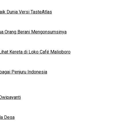
ik Dunia Versi TasteAtlas
mua Orang Berani Mengonsumsinya
ihat Kereta di Loko Café Malioboro
bagai Penjuru Indonesia
Dwipayanti
da Desa