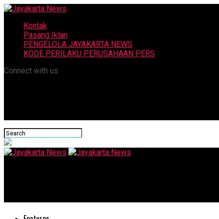
Kontak
Pasang Iklan
PENGELOLA JAYAKARTA NEWS
KODE PERILAKU PERUSAHAAN PERS
Connect with us
Jayakarta News
ART-DONK: Seni Mendongkrak Seni Rupa
Features