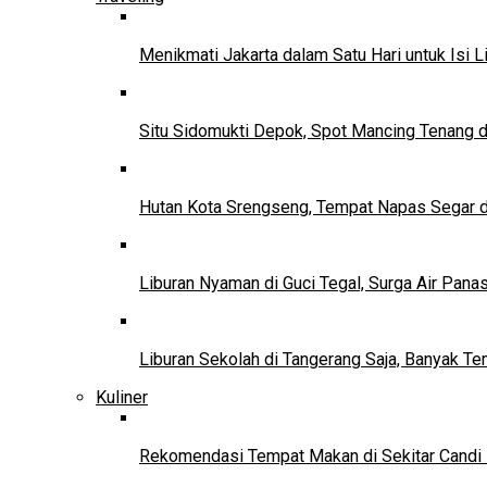
Menikmati Jakarta dalam Satu Hari untuk Isi L
Situ Sidomukti Depok, Spot Mancing Tenang 
Hutan Kota Srengseng, Tempat Napas Segar di
Liburan Nyaman di Guci Tegal, Surga Air Pana
Liburan Sekolah di Tangerang Saja, Banyak Te
Kuliner
Rekomendasi Tempat Makan di Sekitar Candi