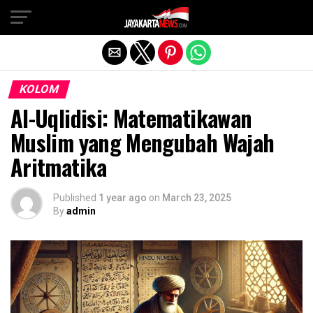
Exit mobile version
KOLOM
Al-Uqlidisi: Matematikawan
Muslim yang Mengubah Wajah
Aritmatika
Published
1 year ago
on
March 23, 2025
By
admin