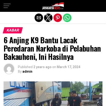
Exit mobile version
KABAR
6 Anjing K9 Bantu Lacak
Peredaran Narkoba di Pelabuhan
Bakauheni, Ini Hasilnya
Published
2 years ago
on
March 17, 2024
By
admin