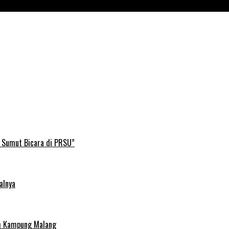
B Sumut Bicara di PRSU”
alnya
uh Kampung Malang