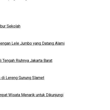
ibur Sekolah
dengan Lele Jumbo yang Datang Alami
 Tengah Riuhnya Jakarta Barat
s di Lereng Gunung Slamet
mpat Wisata Menarik untuk Dikunjungi