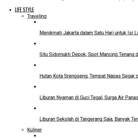
LIFE STYLE
Traveling
Menikmati Jakarta dalam Satu Hari untuk Isi L
Situ Sidomukti Depok, Spot Mancing Tenang 
Hutan Kota Srengseng, Tempat Napas Segar di
Liburan Nyaman di Guci Tegal, Surga Air Pana
Liburan Sekolah di Tangerang Saja, Banyak Te
Kuliner