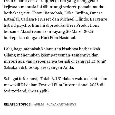
Disutradarai Chiska Doppert, film yang menggedor
kejiwaan manusia ini dibintangi sederet pemain muda
berbakat yaitu Thomi Baraqbah, Erika Carlina, Omara
Esteglal, Carissa Perusset dan Michael Olindo. Bergenre
hybrid psycho, film ini diproduksi Hers Productions
bersama Maxstream akan tayang 30 Maret 2023
bertepatan dengan Hari Film Nasional.
Lalu, bagaimanakah kelanjutan kisahnya berhasilkah
Gilang menemukan keempat teman-temannya dan
misteri apa yang sebenarnya terjadi di tanggal 13 Juni?
Saksikan di bioskop kesayangan Anda.
Sebagai informasi, ‘Tulah 6/13″ dalam waktu dekat akan
mewakili RI dalam Festival Film Internasional 2023 di
Swirzerland, Swiss. (pik)
RELATED TOPICS:
FILM
JAYAKARTANEWS