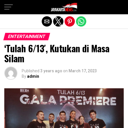
Exit mobile version
ENTERTAINMENT
‘Tulah 6/13′, Kutukan di Masa
Silam
Published
3 years ago
on
March 17, 2023
By
admin