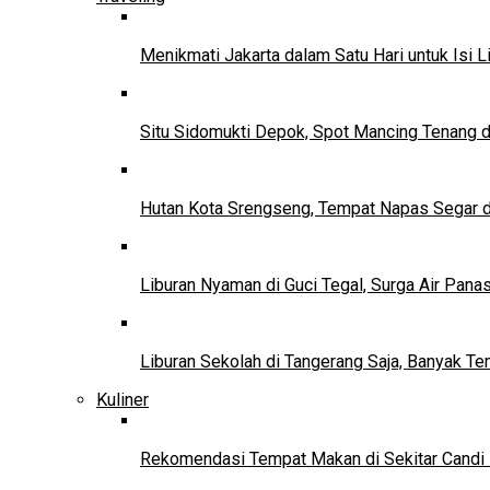
Menikmati Jakarta dalam Satu Hari untuk Isi L
Situ Sidomukti Depok, Spot Mancing Tenang 
Hutan Kota Srengseng, Tempat Napas Segar di
Liburan Nyaman di Guci Tegal, Surga Air Pana
Liburan Sekolah di Tangerang Saja, Banyak Te
Kuliner
Rekomendasi Tempat Makan di Sekitar Candi