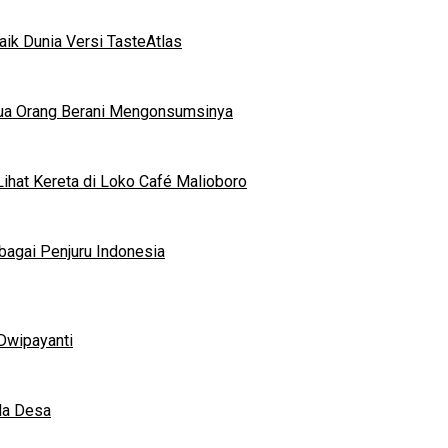
ik Dunia Versi TasteAtlas
mua Orang Berani Mengonsumsinya
ihat Kereta di Loko Café Malioboro
bagai Penjuru Indonesia
Dwipayanti
da Desa