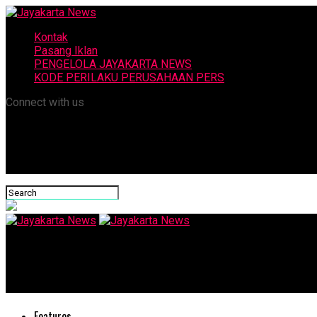
Kontak
Pasang Iklan
PENGELOLA JAYAKARTA NEWS
KODE PERILAKU PERUSAHAAN PERS
Connect with us
Jayakarta News
TMII Sambut Libur Natal dan Tahun Baru
Features