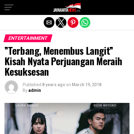
Exit mobile version
ENTERTAINMENT
”Terbang, Menembus Langit”
Kisah Nyata Perjuangan Meraih
Kesuksesan
Published
8 years ago
on
March 19, 2018
By
admin