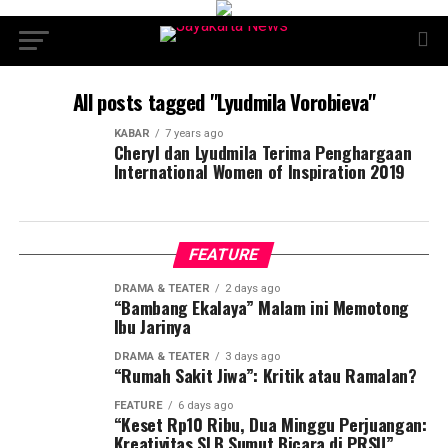
All posts tagged "Lyudmila Vorobieva"
KABAR
7 years ago
Cheryl dan Lyudmila Terima Penghargaan
International Women of Inspiration 2019
FEATURE
DRAMA & TEATER
2 days ago
“Bambang Ekalaya” Malam ini Memotong
Ibu Jarinya
DRAMA & TEATER
3 days ago
“Rumah Sakit Jiwa”: Kritik atau Ramalan?
FEATURE
6 days ago
“Keset Rp10 Ribu, Dua Minggu Perjuangan:
Kreativitas SLB Sumut Bicara di PRSU”