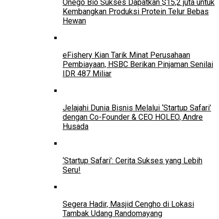
Onego Bio Sukses Dapatkan $15,2 juta untuk
Kembangkan Produksi Protein Telur Bebas
Hewan
eFishery Kian Tarik Minat Perusahaan
Pembiayaan, HSBC Berikan Pinjaman Senilai
IDR 487 Miliar
Jelajahi Dunia Bisnis Melalui ‘Startup Safari’
dengan Co-Founder & CEO HOLEO, Andre
Husada
‘Startup Safari’: Cerita Sukses yang Lebih
Seru!
Segera Hadir, Masjid Cengho di Lokasi
Tambak Udang Randomayang