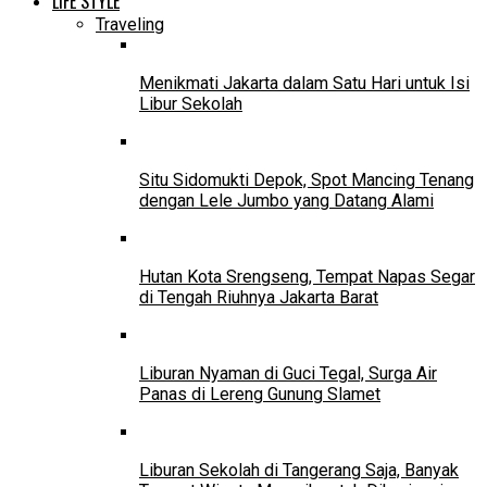
LIFE STYLE
Traveling
Menikmati Jakarta dalam Satu Hari untuk Isi
Libur Sekolah
Situ Sidomukti Depok, Spot Mancing Tenang
dengan Lele Jumbo yang Datang Alami
Hutan Kota Srengseng, Tempat Napas Segar
di Tengah Riuhnya Jakarta Barat
Liburan Nyaman di Guci Tegal, Surga Air
Panas di Lereng Gunung Slamet
Liburan Sekolah di Tangerang Saja, Banyak