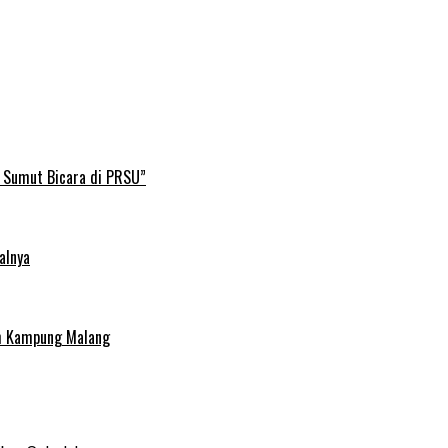
B Sumut Bicara di PRSU”
alnya
uh Kampung Malang