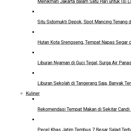
Menikmati Jakarta dalam Satu Hari untuk Isi L
Situ Sidomukti Depok, Spot Mancing Tenang 
Hutan Kota Srengseng, Tempat Napas Segar di
Liburan Nyaman di Guci Tegal, Surga Air Pana
Liburan Sekolah di Tangerang Saja, Banyak Te
Kuliner
Rekomendasi Tempat Makan di Sekitar Candi
Pecel Khas Jatim Tembus 7 Besar Salad Terba