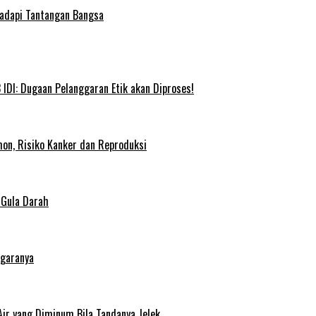
Hadapi Tantangan Bangsa
IDI: Dugaan Pelanggaran Etik akan Diproses!
on, Risiko Kanker dan Reproduksi
 Gula Darah
egaranya
Air yang Diminum Bila Tandanya Jelek