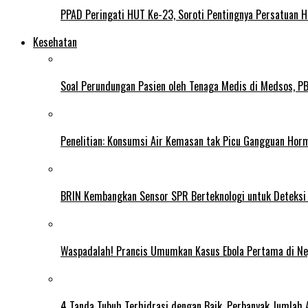
PPAD Peringati HUT Ke-23, Soroti Pentingnya Persatuan 
Kesehatan
Soal Perundungan Pasien oleh Tenaga Medis di Medsos, PB 
Penelitian: Konsumsi Air Kemasan tak Picu Gangguan Horm
BRIN Kembangkan Sensor SPR Berteknologi untuk Deteksi
Waspadalah! Prancis Umumkan Kasus Ebola Pertama di N
4 Tanda Tubuh Terhidrasi dengan Baik, Perbanyak Jumlah 