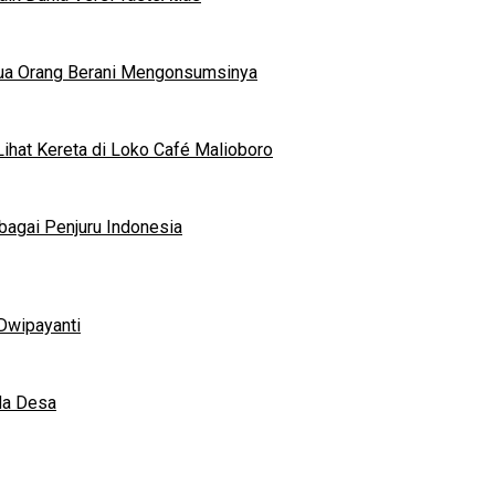
mua Orang Berani Mengonsumsinya
ihat Kereta di Loko Café Malioboro
bagai Penjuru Indonesia
Dwipayanti
da Desa