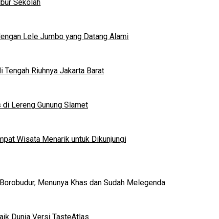
ibur Sekolah
dengan Lele Jumbo yang Datang Alami
 Tengah Riuhnya Jakarta Barat
s di Lereng Gunung Slamet
mpat Wisata Menarik untuk Dikunjungi
 Borobudur, Menunya Khas dan Sudah Melegenda
ik Dunia Versi TasteAtlas