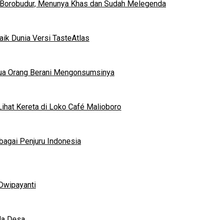
 Borobudur, Menunya Khas dan Sudah Melegenda
ik Dunia Versi TasteAtlas
mua Orang Berani Mengonsumsinya
ihat Kereta di Loko Café Malioboro
bagai Penjuru Indonesia
Dwipayanti
da Desa