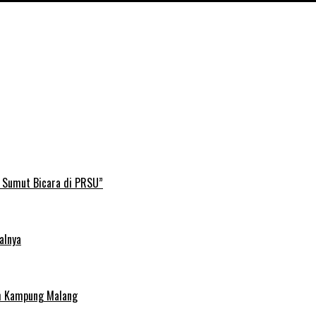
B Sumut Bicara di PRSU”
alnya
uh Kampung Malang