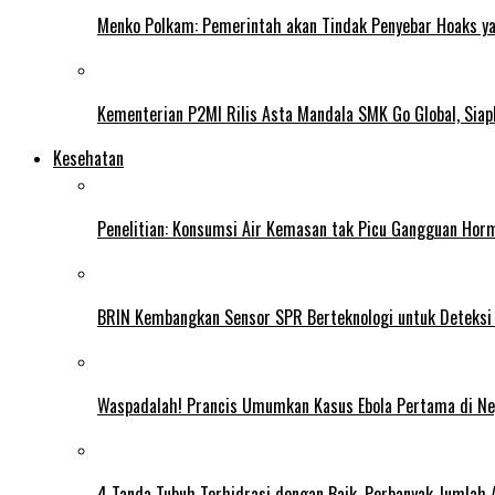
Menko Polkam: Pemerintah akan Tindak Penyebar Hoaks yan
Kementerian P2MI Rilis Asta Mandala SMK Go Global, Siap
Kesehatan
Penelitian: Konsumsi Air Kemasan tak Picu Gangguan Horm
BRIN Kembangkan Sensor SPR Berteknologi untuk Deteksi
Waspadalah! Prancis Umumkan Kasus Ebola Pertama di N
4 Tanda Tubuh Terhidrasi dengan Baik, Perbanyak Jumlah 