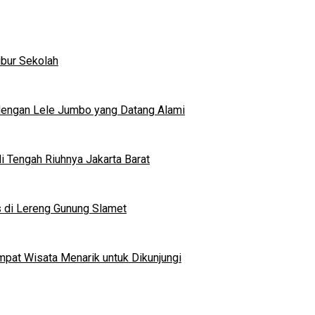
ibur Sekolah
dengan Lele Jumbo yang Datang Alami
 Tengah Riuhnya Jakarta Barat
s di Lereng Gunung Slamet
mpat Wisata Menarik untuk Dikunjungi