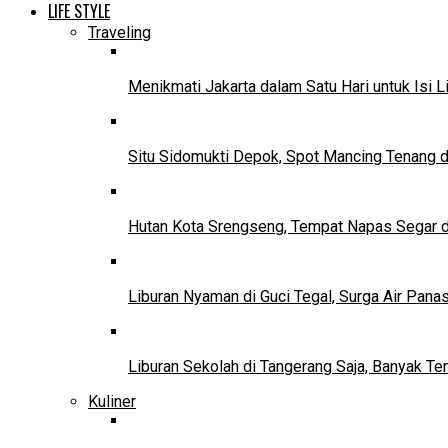
LIFE STYLE
Traveling
Menikmati Jakarta dalam Satu Hari untuk Isi L
Situ Sidomukti Depok, Spot Mancing Tenang 
Hutan Kota Srengseng, Tempat Napas Segar di
Liburan Nyaman di Guci Tegal, Surga Air Pana
Liburan Sekolah di Tangerang Saja, Banyak Te
Kuliner