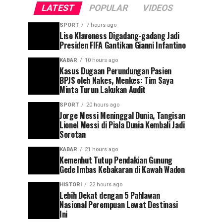
LATEST
POPULAR
VIDEOS
SPORT
7 hours ago
Lise Klaveness Digadang-gadang Jadi
Presiden FIFA Gantikan Gianni Infantino
KABAR
10 hours ago
Kasus Dugaan Perundungan Pasien
BPJS oleh Nakes, Menkes: Tim Saya
Minta Turun Lakukan Audit
SPORT
20 hours ago
Jorge Messi Meninggal Dunia, Tangisan
Lionel Messi di Piala Dunia Kembali Jadi
Sorotan
KABAR
21 hours ago
Kemenhut Tutup Pendakian Gunung
Gede Imbas Kebakaran di Kawah Wadon
HISTORI
22 hours ago
Lebih Dekat dengan 5 Pahlawan
Nasional Perempuan Lewat Destinasi
Ini