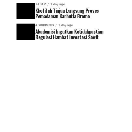
KABAR
1 day ago
Khofifah Tinjau Langsung Proses
Pemadaman Karhutla Bromo
AGRIBISNIS
1 day ago
Akademisi Ingatkan Ketidakpastian
Regulasi Hambat Investasi Sawit