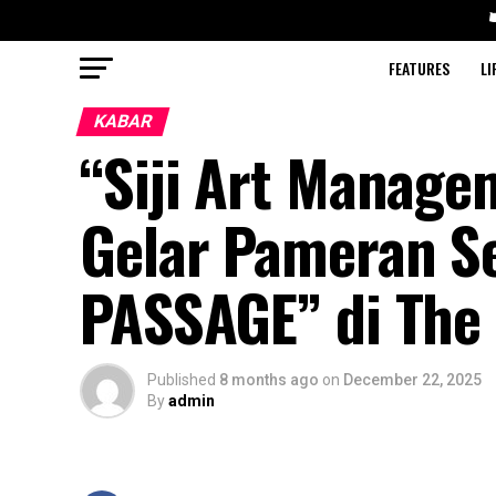
FEATURES
LI
KABAR
“Siji Art Manage
Gelar Pameran S
PASSAGE” di The 
Published
8 months ago
on
December 22, 2025
By
admin