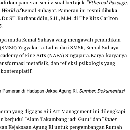
dirkan pameran seni visual bertajuk
“Ethereal Passage:
 World of
Kemal Suhaya”. Pameran ini resmi dibuka
 Dr. ST. Burhanuddin, S.H., M.M. di The Ritz Carlton
5.
upa muda Kemal Suhaya yang mengawali pendidikan
 (SMSR) Yogyakarta. Lulus dari SMSR, Kemal Suhaya
ademy of Fine Arts (NAFA) Singapura. Karya-karyanya
ansformasi metafisik, dan refleksi psikologis yang
 kontemplatif.
a Pameran di Hadapan Jaksa Agung RI.
Sumber: Dokumentasi
meran yang digagas Siji Art Management ini dilengkapi
an berjudul “Alam Takambang jadi Guru” dan “
Inner
usikan Kejaksaan Agung RI untuk pengembangan Rumah