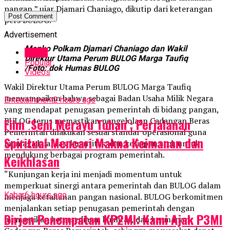
pangan,” ujar Djamari Chaniago, dikutip dari keterangan
pers BULOG.
Advertisement
Menko Polkam Djamari Chaniago dan Wakil
Latest
Direktur Utama Perum BULOG Marga Taufiq
Popular
/Foto: dok Humas BULOG
Videos
Wakil Direktur Utama Perum BULOG Marga Taufiq
menyampaikan bahwa sebagai Badan Usaha Milik Negara
Entertainment
2 hours ago
yang mendapat penugasan pemerintah di bidang pangan,
Film ‘Seni Merayu Tuhan’: Perjalanan
BULOG terus memastikan pengelolaan Cadangan Beras
Pemerintah dilakukan sesuai standar operasional guna
Spiritual Mencari Makna Keimanan dan
menjaga kualitas, kuantitas, dan kesiapan stok untuk
mendukung berbagai program pemerintah.
Keikhlasan
“Kunjungan kerja ini menjadi momentum untuk
memperkuat sinergi antara pemerintah dan BULOG dalam
Kabar
6 hours ago
menjaga ketahanan pangan nasional. BULOG berkomitmen
menjalankan setiap penugasan pemerintah dengan
Dirjen Penempatan KP2MI: Kami Ajak P3MI
memastikan ketersediaan, kualitas, dan keamanan