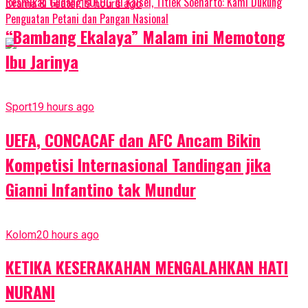
Resmikan Gudang BULOG di Kalsel, Titiek Soeharto: Kami Dukung
Drama & Teater
19 hours ago
Penguatan Petani dan Pangan Nasional
“Bambang Ekalaya” Malam ini Memotong
Ibu Jarinya
Sport
19 hours ago
UEFA, CONCACAF dan AFC Ancam Bikin
Kompetisi Internasional Tandingan jika
Gianni Infantino tak Mundur
Kolom
20 hours ago
KETIKA KESERAKAHAN MENGALAHKAN HATI
NURANI