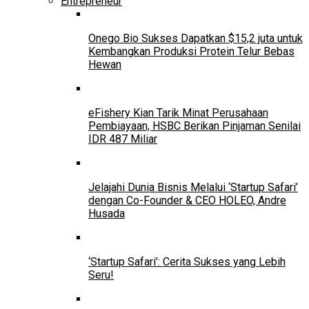
Entrepreneur
Onego Bio Sukses Dapatkan $15,2 juta untuk
Kembangkan Produksi Protein Telur Bebas
Hewan
eFishery Kian Tarik Minat Perusahaan
Pembiayaan, HSBC Berikan Pinjaman Senilai
IDR 487 Miliar
Jelajahi Dunia Bisnis Melalui ‘Startup Safari’
dengan Co-Founder & CEO HOLEO, Andre
Husada
‘Startup Safari’: Cerita Sukses yang Lebih
Seru!