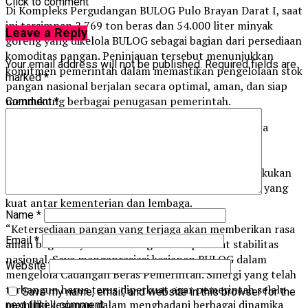
Click to comment
Di Kompleks Pergudangan BULOG Pulo Brayan Darat I, saat
ini tersimpan 2.769 ton beras dan 54.000 liter minyak
Leave a Reply
goreng yang dikelola BULOG sebagai bagian dari persediaan
komoditas pangan. Peninjauan tersebut menunjukkan
Your email address will not be published.
Required fields are
komitmen pemerintah dalam memastikan pengelolaan stok
marked
*
pangan nasional berjalan secara optimal, aman, dan siap
mendukung berbagai penugasan pemerintah.
Comment
*
Menko Polkam Djamari Chaniago menegaskan bahwa
ketahanan pangan merupakan bagian yang tidak
terpisahkan dari ketahanan nasional. Menurutnya,
pengelolaan Cadangan Beras Pemerintah harus dilakukan
secara profesional, akuntabel, dan didukung sinergi yang
kuat antar kementerian dan lembaga.
Name
*
“Ketersediaan pangan yang terjaga akan memberikan rasa
Email
*
aman bagi masyarakat sekaligus memperkuat stabilitas
nasional. Saya mengapresiasi kesiapan BULOG dalam
Website
mengelola Cadangan Beras Pemerintah. Sinergi yang telah
terbangun harus terus diperkuat agar pemerintah selalu
Save my name, email, and website in this browser for the
memiliki kesiapan dalam menghadapi berbagai dinamika
next time I comment.