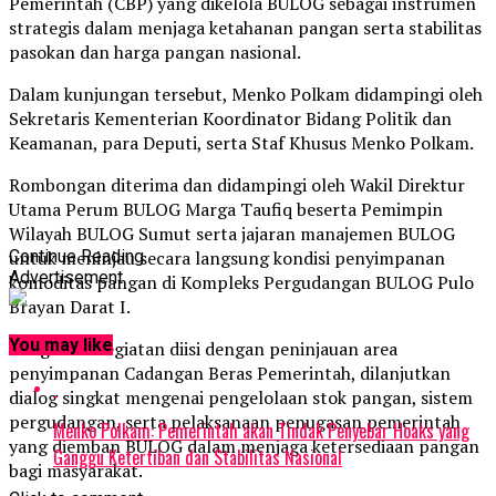
Pemerintah (CBP) yang dikelola BULOG sebagai instrumen
strategis dalam menjaga ketahanan pangan serta stabilitas
pasokan dan harga pangan nasional.
Dalam kunjungan tersebut, Menko Polkam didampingi oleh
Sekretaris Kementerian Koordinator Bidang Politik dan
Keamanan, para Deputi, serta Staf Khusus Menko Polkam.
Rombongan diterima dan didampingi oleh Wakil Direktur
Utama Perum BULOG Marga Taufiq beserta Pemimpin
Wilayah BULOG Sumut serta jajaran manajemen BULOG
untuk meninjau secara langsung kondisi penyimpanan
Continue Reading
Advertisement
komoditas pangan di Kompleks Pergudangan BULOG Pulo
Brayan Darat I.
You may like
Rangkaian kegiatan diisi dengan peninjauan area
penyimpanan Cadangan Beras Pemerintah, dilanjutkan
dialog singkat mengenai pengelolaan stok pangan, sistem
pergudangan, serta pelaksanaan penugasan pemerintah
Menko Polkam: Pemerintah akan Tindak Penyebar Hoaks yang
yang diemban BULOG dalam menjaga ketersediaan pangan
Ganggu Ketertiban dan Stabilitas Nasional
bagi masyarakat.