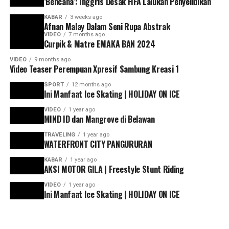
‘Bencana’: Inggris Desak FIFA Lalukan Penyelidikan
KABAR
3 weeks ago
Afnan Malay Dalam Seni Rupa Abstrak
VIDEO
7 months ago
Curpik & Matre EMAKA BAN 2024
VIDEO
9 months ago
Video Teaser Perempuan Xpresif Sambung Kreasi 1
SPORT
12 months ago
Ini Manfaat Ice Skating | HOLIDAY ON ICE
VIDEO
1 year ago
MIND ID dan Mangrove di Belawan
TRAVELING
1 year ago
WATERFRONT CITY PANGURURAN
KABAR
1 year ago
AKSI MOTOR GILA | Freestyle Stunt Riding
VIDEO
1 year ago
Ini Manfaat Ice Skating | HOLIDAY ON ICE