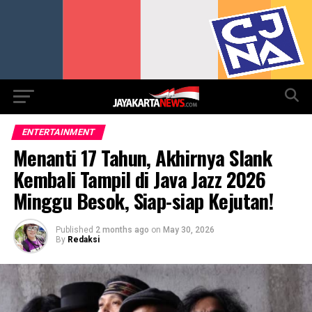
Go to mobile version
ENTERTAINMENT
Menanti 17 Tahun, Akhirnya Slank
Kembali Tampil di Java Jazz 2026
Minggu Besok, Siap-siap Kejutan!
Published
2 months ago
on
May 30, 2026
By
Redaksi