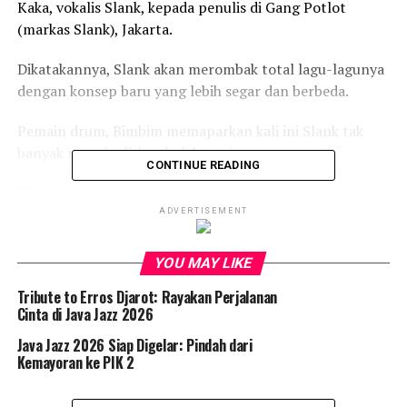
Kaka, vokalis Slank, kepada penulis di Gang Potlot
(markas Slank), Jakarta.
Dikatakannya, Slank akan merombak total lagu-lagunya
dengan konsep baru yang lebih segar dan berbeda.
Pemain drum, Bimbim memaparkan kali ini Slank tak
banyak menghadirkan kolaborasi.
CONTINUE READING
“Kita kasih challenge. Penonton belum pernah dengar
konsep baru spesial di Java Jazz 2026,” ungkap Bimbim.
ADVERTISEMENT
Berdurasi satu jam, Slank membocorkan deretan nomor
YOU MAY LIKE
lagu-lagu hits miliknya.
Tribute to Erros Djarot: Rayakan Perjalanan
Cinta di Java Jazz 2026
Antara lain ‘Virus’, ‘Ku tak bisa’, ‘Orkes Sakit Hati’,
‘Suit..suit..Hei..Hei’, ‘Tong Kosong’ dan lagu lain yang
Java Jazz 2026 Siap Digelar: Pindah dari
bernuansa menghentak dan blues.
Kemayoran ke PIK 2