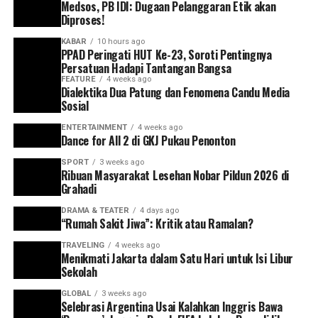
tahun.
Medsos, PB IDI: Dugaan Pelanggaran Etik akan
Diproses!
Selain Slank, gelaran ini juga menampilkan Baskara &
KABAR
10 hours ago
Ardhito Pramono, Andien, Ruth Sahanaya, Dira Sugandi,
PPAD Peringati HUT Ke-23, Soroti Pentingnya
Persatuan Hadapi Tantangan Bangsa
Yura Yunita, Dwiki Dharmawan, 5 Petani, Barry
FEATURE
4 weeks ago
Likumahuwa, Andre Dinuth, Maliq d’Essentials, John
Dialektika Dua Patung dan Fenomena Candu Media
Batiste, Daniel Caesar, Dave Koz, Earth Wind n Fire dan
Sosial
masih banyak lagi. (pik)
ENTERTAINMENT
4 weeks ago
Dance for All 2 di GKJ Pukau Penonton
RELATED TOPICS:
GRUP SLANK
JAVA JAZZ 2026
SPORT
3 weeks ago
JAYAKARTANEWS
Ribuan Masyarakat Lesehan Nobar Pildun 2026 di
Grahadi
UP NEXT
Tribute to Erros Djarot: Rayakan Perjalanan Cinta di
DRAMA & TEATER
4 days ago
Java Jazz 2026
“Rumah Sakit Jiwa”: Kritik atau Ramalan?
TRAVELING
4 weeks ago
DON'T MISS
Menikmati Jakarta dalam Satu Hari untuk Isi Libur
Cigarnesia 2026 Disambut Antusias, Pecinta Cerutu
Sekolah
Siap Ramaikan Event di Jakarta
GLOBAL
3 weeks ago
Selebrasi Argentina Usai Kalahkan Inggris Bawa