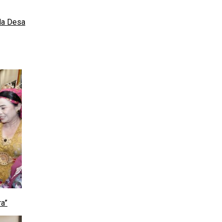
da Desa
a”