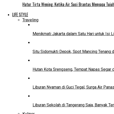
Hatur Tirta Wening, Ketika Air Suci Brantas Menyapa Tuj
LIFE STYLE
Traveling
Menikmati Jakarta dalam Satu Hari untuk Isi L
Situ Sidomukti Depok, Spot Mancing Tenang 
Hutan Kota Srengseng, Tempat Napas Segar di
Liburan Nyaman di Guci Tegal, Surga Air Pana
Liburan Sekolah di Tangerang Saja, Banyak Te
Kuliner