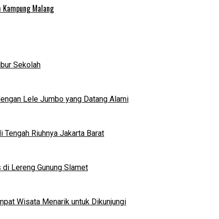
uh Kampung Malang
ibur Sekolah
dengan Lele Jumbo yang Datang Alami
 Tengah Riuhnya Jakarta Barat
s di Lereng Gunung Slamet
mpat Wisata Menarik untuk Dikunjungi