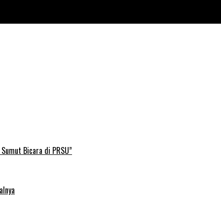
Lampung
B Sumut Bicara di PRSU”
alnya