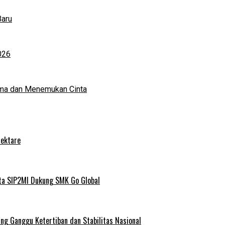
Baru
026
ma dan Menemukan Cinta
Hektare
ta SIP2MI Dukung SMK Go Global
g Ganggu Ketertiban dan Stabilitas Nasional