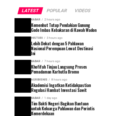
LATEST
POPULAR
VIDEOS
KABAR
2 hours ago
Kemenhut Tutup Pendakian Gunung
Gede Imbas Kebakaran di Kawah Wadon
HISTORI
3 hours ago
Lebih Dekat dengan 5 Pahlawan
Nasional Perempuan Lewat Destinasi
Ini
KABAR
7 hours ago
Khofifah Tinjau Langsung Proses
Pemadaman Karhutla Bromo
AGRIBISNIS
8 hours ago
Akademisi Ingatkan Ketidakpastian
Regulasi Hambat Investasi Sawit
KABAR
1 day ago
Tim Bakti Negeri Bagikan Bantuan
untuk Keluarga Pahlawan dan Perintis
Kemerdekaan