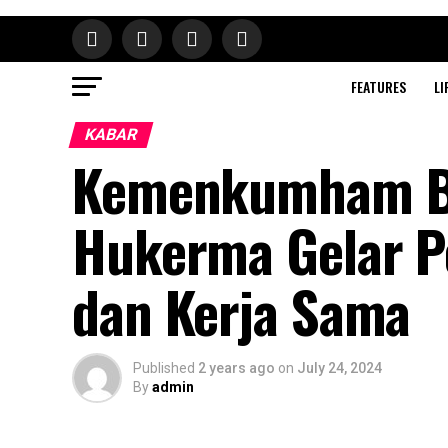
FEATURES
LI
KABAR
Kemenkumham Ba
Hukerma Gelar 
dan Kerja Sama
Published
2 years ago
on
July 24, 2024
By
admin