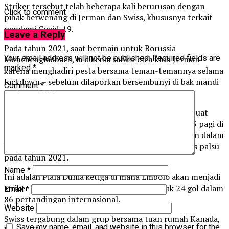
Striker tersebut telah beberapa kali berurusan dengan
Click to comment
pihak berwenang di Jerman dan Swiss, khususnya terkait
pandemi Covid-19.
Leave a Reply
Pada tahun 2021, saat bermain untuk Borussia
Your email address will not be published.
Required fields are
Monchengladbach, ia dikenai sanksi oleh klub Jerman
marked
*
karena menghadiri pesta bersama teman-temannya selama
lockdown – sebelum dilaporkan bersembunyi di bak mandi
Comment
*
ketika polisi datang.
Dua tahun kemudian, Embolo didenda karena membuat
ancaman selama pertengkaran di jalan pada pukul 5 pagi di
tahun 2018. Kemudian, pada tahun 2024, ia dikaitkan dalam
kasus kriminal di Swiss karena membeli sertifikat tes palsu
pada tahun 2021.
Name
*
Ini adalah Piala Dunia ketiga di mana Embolo akan menjadi
striker pilihan utama Swiss. Ia telah mencetak 24 gol dalam
Email
*
86 pertandingan internasional.
Website
Swiss tergabung dalam grup bersama tuan rumah Kanada,
Save my name, email, and website in this browser for the