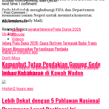
Bosnia-Herzegovina, dan Qatar.
next time I comment.
Daily Mail telah menghubungi FIFA dan Departemen
Keamanan Dalam Negeri untuk meminta komentar.
(di/Sumber: Daily Mail)
Advertisement
Related Topics:
jayakartanews
Piala Dunia 2026
Latest
Up Next
Popular
Videos
Jelang Piala Dunia 2026: Cuaca Ekstrem Termasuk Badai Tropis
Ancam Mengacaukan Pertandingan Pembuka
Kabar
23 minutes ago
Don't Miss
Kemenhut Tutup Pendakian Gunung Gede
Sepak Bola Inggris Terguncang, Kevin Keegan Ungkap Perjuangan
Imbas Kebakaran di Kawah Wadon
Melawan Kanker Stadium 4
Histori
2 hours ago
Lebih Dekat dengan 5 Pahlawan Nasional