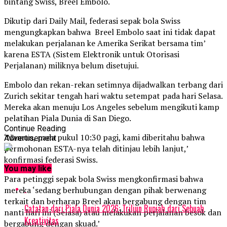
bintang Swiss, Breel Embolo.
Dikutip dari Daily Mail, federasi sepak bola Swiss
mengungkapkan bahwa Breel Embolo saat ini tidak dapat
melakukan perjalanan ke Amerika Serikat bersama tim’
karena ESTA (Sistem Elektronik untuk Otorisasi
Perjalanan) miliknya belum disetujui.
Embolo dan rekan-rekan setimnya dijadwalkan terbang dari
Zurich sekitar tengah hari waktu setempat pada hari Selasa.
Mereka akan menuju Los Angeles sebelum mengikuti kamp
pelatihan Piala Dunia di San Diego.
Continue Reading
‘Namun, pada pukul 10:30 pagi, kami diberitahu bahwa
Advertisement
permohonan ESTA-nya telah ditinjau lebih lanjut,’
konfirmasi federasi Swiss.
You may like
Para petinggi sepak bola Swiss mengkonfirmasi bahwa
mereka ‘sedang berhubungan dengan pihak berwenang
terkait dan berharap Breel akan bergabung dengan tim
Catatan dari Piala Dunia 2026: Triliun Rupiah dari Sebuah
nanti hari ini (Selasa) atau melakukan perjalanan besok dan
Kreativitas
bergabung dengan skuad.’