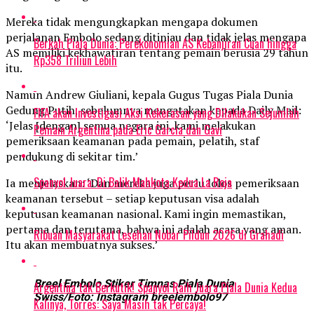
Mereka tidak mengungkapkan mengapa dokumen
perjalanan Embolo sedang ditinjau dan tidak jelas mengapa
Berkah Piala Dunia: Perekonomian AS Kebanjiran Cuan hingga
AS memiliki kekhawatiran tentang pemain berusia 29 tahun
Rp358 Triliun Lebih
itu.
Namun Andrew Giuliani, kepala Gugus Tugas Piala Dunia
Gedung Putih, sebelumnya mengatakan kepada Daily Mail:
FIFA akan Investigasi Aksi Kekerasan yang Dilakukan Sejumlah
‘Jelas [dengan] semua negara ini, kami melakukan
Pemain Argentina pada Eric Garcia dan Gavi
pemeriksaan keamanan pada pemain, pelatih, staf
pendukung di sekitar tim.’
Spanyol Juara: Di Balik Mahkota Kedua La Roja
Ia menjelaskan: ‘Dan mereka juga perlu lolos pemeriksaan
keamanan tersebut – setiap keputusan visa adalah
keputusan keamanan nasional. Kami ingin memastikan,
pertama dan terutama, bahwa ini adalah acara yang aman.
Ribuan Masyarakat Lesehan Nobar Pildun 2026 di Grahadi
Itu akan membuatnya sukses.’
Breel Embolo Stiker Timnas Piala Dunia
Argentina tak Berkutik! Spanyol Raih Juara Piala Dunia Kedua
Swiss/Foto: Instagram breelembolo97
Kalinya, Torres: Saya Masih tak Percaya!