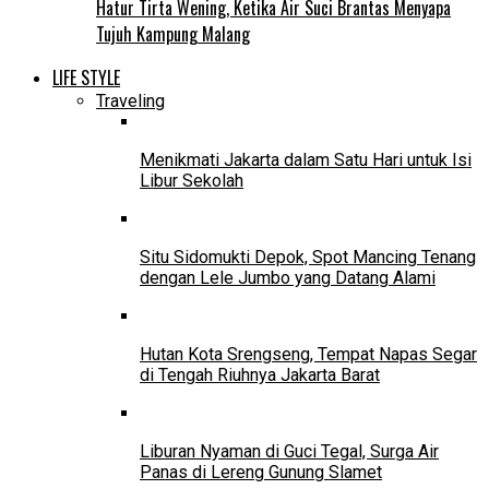
Hatur Tirta Wening, Ketika Air Suci Brantas Menyapa
Tujuh Kampung Malang
LIFE STYLE
Traveling
Menikmati Jakarta dalam Satu Hari untuk Isi
Libur Sekolah
Situ Sidomukti Depok, Spot Mancing Tenang
dengan Lele Jumbo yang Datang Alami
Hutan Kota Srengseng, Tempat Napas Segar
di Tengah Riuhnya Jakarta Barat
Liburan Nyaman di Guci Tegal, Surga Air
Panas di Lereng Gunung Slamet