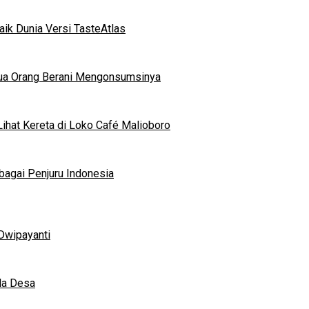
ik Dunia Versi TasteAtlas
mua Orang Berani Mengonsumsinya
ihat Kereta di Loko Café Malioboro
bagai Penjuru Indonesia
Dwipayanti
da Desa