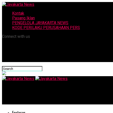
Kontak
Pasang Iklan
PENGELOLA JAYAKARTA NEWS
KODE PERILAKU PERUSAHAAN PERS
Connect with us
Jayakarta News
Jaringan Peredaran Narkotika Beroperasi di Instagram Terungk
Features