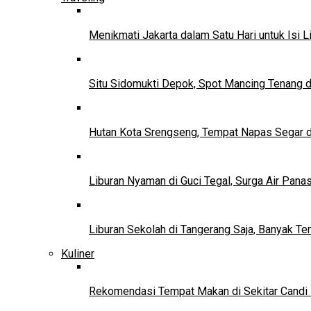
Menikmati Jakarta dalam Satu Hari untuk Isi L
Situ Sidomukti Depok, Spot Mancing Tenang 
Hutan Kota Srengseng, Tempat Napas Segar di
Liburan Nyaman di Guci Tegal, Surga Air Pana
Liburan Sekolah di Tangerang Saja, Banyak Te
Kuliner
Rekomendasi Tempat Makan di Sekitar Candi