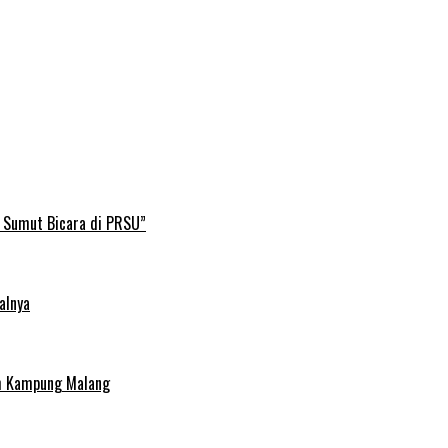
B Sumut Bicara di PRSU”
alnya
uh Kampung Malang