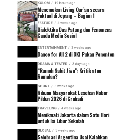
KOLOM
19 hours ago
Menemukan Living Qur’an secara
Faktual di Jepang – Bagian 1
FEATURE
4 weeks ago
Dialektika Dua Patung dan Fenomena
Candu Media Sosial
ENTERTAINMENT
3 weeks ago
Dance for All 2 di GKJ Pukau Penonton
DRAMA & TEATER
3 days ago
“Rumah Sakit Jiwa”: Kritik atau
Ramalan?
SPORT
3 weeks ago
Ribuan Masyarakat Lesehan Nobar
Pildun 2026 di Grahadi
TRAVELING
4 weeks ago
Menikmati Jakarta dalam Satu Hari
untuk Isi Libur Sekolah
GLOBAL
3 weeks ago
Selebrasi Argentina Usai Kalahkan