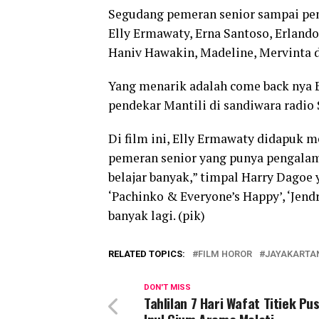
Segudang pemeran senior sampai pend
Elly Ermawaty, Erna Santoso, Erlando 
Haniv Hawakin, Madeline, Mervinta d
Yang menarik adalah come back nya 
pendekar Mantili di sandiwara radio 
Di film ini, Elly Ermawaty didapuk 
pemeran senior yang punya pengalama
belajar banyak,” timpal Harry Dagoe 
‘Pachinko & Everyone’s Happy’, ‘Jendr
banyak lagi. (pik)
RELATED TOPICS:
FILM HOROR
JAYAKARTA
DON'T MISS
Tahlilan 7 Hari Wafat Titiek Pu