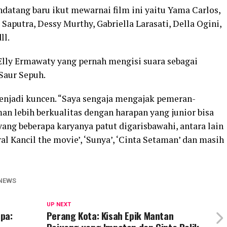
atang baru ikut mewarnai film ini yaitu Yama Carlos,
Saputra, Dessy Murthy, Gabriella Larasati, Della Ogini,
ll.
Elly Ermawaty yang pernah mengisi suara sebagai
Saur Sepuh.
menjadi kuncen. “Saya sengaja mengajak pemeran-
n lebih berkualitas dengan harapan yang junior bisa
yang beberapa karyanya patut digarisbawahi, antara lain
al Kancil the movie’, ‘Sunya’, ‘Cinta Setaman’ dan masih
NEWS
UP NEXT
spa:
Perang Kota: Kisah Epik Mantan