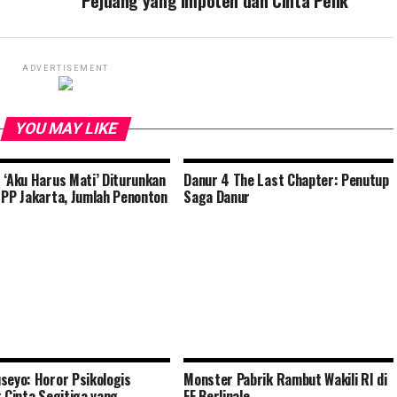
Pejuang yang Impoten dan Cinta Pelik
ADVERTISEMENT
YOU MAY LIKE
 ‘Aku Harus Mati’ Diturunkan
Danur 4 The Last Chapter: Penutup
 PP Jakarta, Jumlah Penonton
Saga Danur
seyo: Horor Psikologis
Monster Pabrik Rambut Wakili RI di
t Cinta Segitiga yang
FF Berlinale