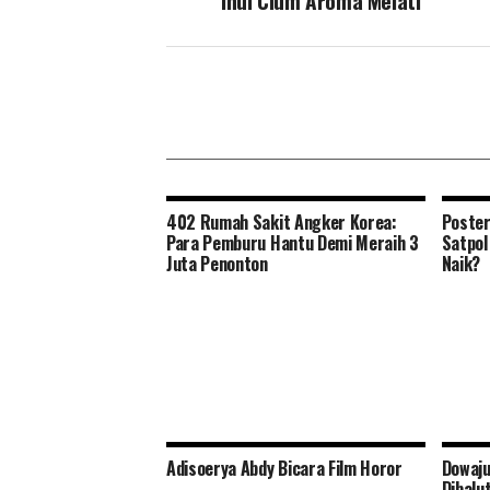
Inul Cium Aroma Melati
402 Rumah Sakit Angker Korea:
Poster
Para Pemburu Hantu Demi Meraih 3
Satpol
Juta Penonton
Naik?
Adisoerya Abdy Bicara Film Horor
Dowaju
Dibalu