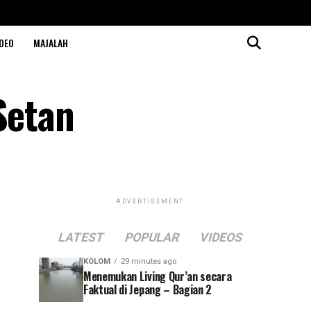
DEO
MAJALAH
Setan
ADVERTISEMENT
LATEST
POPULAR
VIDEOS
KOLOM
29 minutes ago
Menemukan Living Qur’an secara
Faktual di Jepang – Bagian 2