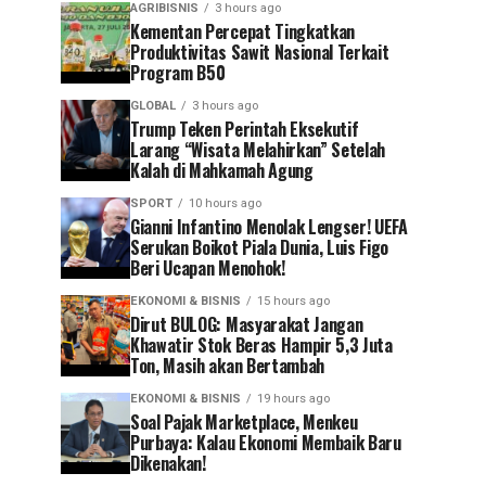
AGRIBISNIS
3 hours ago
Kementan Percepat Tingkatkan
Produktivitas Sawit Nasional Terkait
Program B50
GLOBAL
3 hours ago
Trump Teken Perintah Eksekutif
Larang “Wisata Melahirkan” Setelah
Kalah di Mahkamah Agung
SPORT
10 hours ago
Gianni Infantino Menolak Lengser! UEFA
Serukan Boikot Piala Dunia, Luis Figo
Beri Ucapan Menohok!
EKONOMI & BISNIS
15 hours ago
Dirut BULOG: Masyarakat Jangan
Khawatir Stok Beras Hampir 5,3 Juta
Ton, Masih akan Bertambah
EKONOMI & BISNIS
19 hours ago
Soal Pajak Marketplace, Menkeu
Purbaya: Kalau Ekonomi Membaik Baru
Dikenakan!