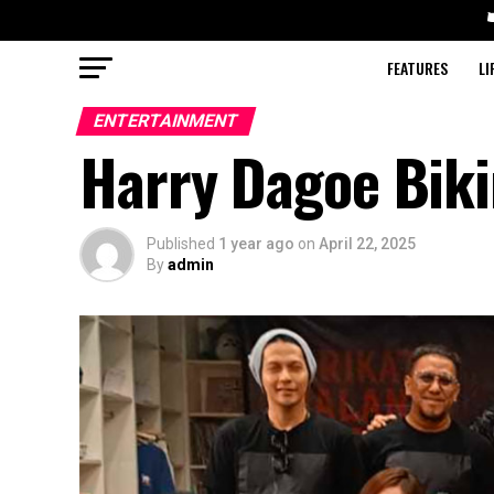
FEATURES
LI
ENTERTAINMENT
Harry Dagoe Biki
Published
1 year ago
on
April 22, 2025
By
admin