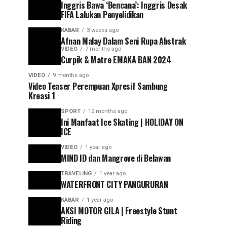
Inggris Bawa ‘Bencana’: Inggris Desak
FIFA Lalukan Penyelidikan
KABAR
3 weeks ago
Afnan Malay Dalam Seni Rupa Abstrak
VIDEO
7 months ago
Curpik & Matre EMAKA BAN 2024
VIDEO
9 months ago
Video Teaser Perempuan Xpresif Sambung
Kreasi 1
SPORT
12 months ago
Ini Manfaat Ice Skating | HOLIDAY ON
ICE
VIDEO
1 year ago
MIND ID dan Mangrove di Belawan
TRAVELING
1 year ago
WATERFRONT CITY PANGURURAN
KABAR
1 year ago
AKSI MOTOR GILA | Freestyle Stunt
Riding