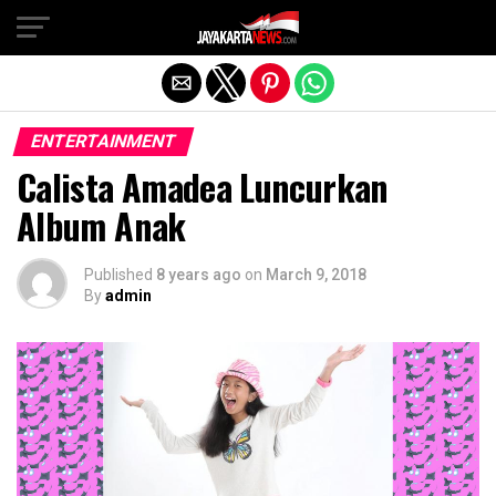
Exit mobile version
ENTERTAINMENT
Calista Amadea Luncurkan
Album Anak
Published
8 years ago
on
March 9, 2018
By
admin