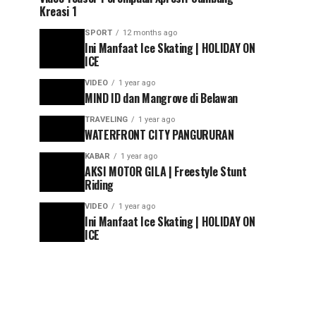
Kreasi 1
SPORT
12 months ago
Ini Manfaat Ice Skating | HOLIDAY ON
ICE
VIDEO
1 year ago
MIND ID dan Mangrove di Belawan
TRAVELING
1 year ago
WATERFRONT CITY PANGURURAN
KABAR
1 year ago
AKSI MOTOR GILA | Freestyle Stunt
Riding
VIDEO
1 year ago
Ini Manfaat Ice Skating | HOLIDAY ON
ICE