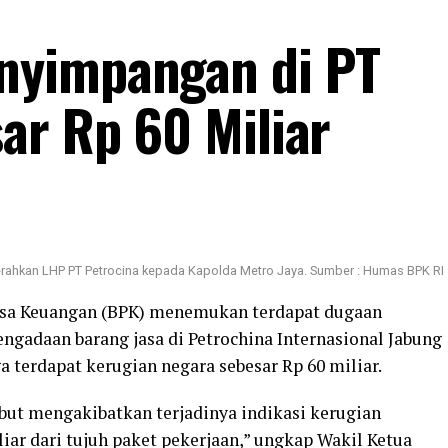
nyimpangan di PT
ar Rp 60 Miliar
erahkan LHP PT Petrocina kepada Kapolda Metro Jaya. Sumber : Humas BPK RI
sa Keuangan (BPK) menemukan terdapat dugaan
gadaan barang jasa di Petrochina Internasional Jabung
 terdapat kerugian negara sebesar Rp 60 miliar.
t mengakibatkan terjadinya indikasi kerugian
iar dari tujuh paket pekerjaan,” ungkap Wakil Ketua