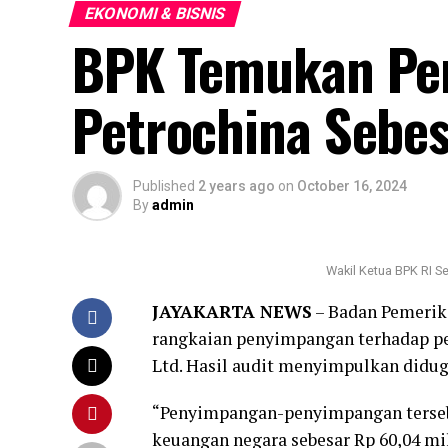
EKONOMI & BISNIS
BPK Temukan Pe
Petrochina Sebes
Published
2 years ago
on
October 16, 2024
By
admin
Wakil Ketua BPK RI S
JAYAKARTA NEWS
– Badan Pemerik
rangkaian penyimpangan terhadap pen
Ltd. Hasil audit menyimpulkan diduga
“Penyimpangan-penyimpangan tersebu
keuangan negara sebesar Rp 60,04 mil