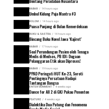
Bentang Peradaban Nusantara
KABAR
14 hours ago
Umbul Kidung Puja Mantra #3
KOLOM
14 hours ago
Puasa Panjang di Bulan Kemerdekaan
BUKU & SASTRA
14 hours ago
Bincang Buku Novel Jawa ‘Kajiret’
KABAR
17 hours ago
Soal Perundungan Pasien oleh Tenaga
Medis di Medsos, PB IDI: Dugaan
Pelanggaran Etik akan Diproses!
KABAR
19 hours ago
PPAD Peringati HUT Ke-23, Soroti
Pentingnya Persatuan Hadapi
Tantangan Bangsa
ENTERTAINMENT
4 weeks ago
Dance for All 2 di GKJ Pukau Penonton
FEATURE
4 weeks ago
Dialektika Dua Patung dan Fenomena