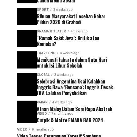
Candu Media Sosial
SPORT
3 weeks ago
Ribuan Masyarakat Lesehan Nobar
Pildun 2026 di Grahadi
DRAMA & TEATER
4 days ago
“Rumah Sakit Jiwa”: Kritik atau
Ramalan?
TRAVELING
4 weeks ago
Menikmati Jakarta dalam Satu Hari
untuk Isi Libur Sekolah
GLOBAL
3 weeks ago
Selebrasi Argentina Usai Kalahkan
Inggris Bawa ‘Bencana’: Inggris Desak
FIFA Lalukan Penyelidikan
KABAR
4 weeks ago
Afnan Malay Dalam Seni Rupa Abstrak
VIDEO
7 months ago
Curpik & Matre EMAKA BAN 2024
VIDEO
9 months ago
Video Teaser Perempuan Xpresif Sambung