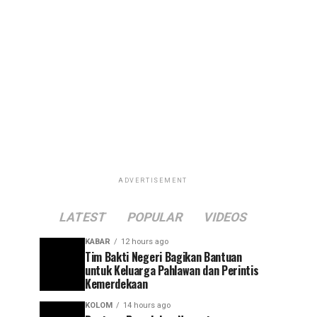
ADVERTISEMENT
LATEST
POPULAR
VIDEOS
KABAR
12 hours ago
Tim Bakti Negeri Bagikan Bantuan
untuk Keluarga Pahlawan dan Perintis
Kemerdekaan
KOLOM
14 hours ago