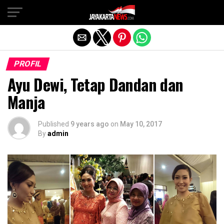
Exit mobile version
PROFIL
Ayu Dewi, Tetap Dandan dan
Manja
Published
9 years ago
on
May 10, 2017
By
admin