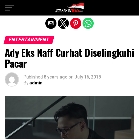
Exit mobile version
ENTERTAINMENT
Ady Eks Naff Curhat Diselingkuhi
Pacar
Published
8 years ago
on
July 16, 2018
By
admin