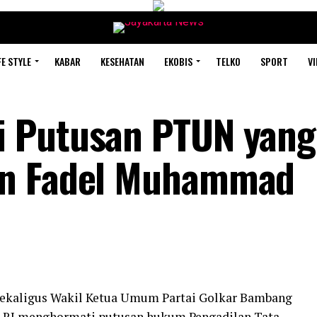
FE STYLE
KABAR
KESEHATAN
EKOBIS
TELKO
SPORT
VI
 Putusan PTUN yang
an Fadel Muhammad
sekaligus Wakil Ketua Umum Partai Golkar Bambang
 RI menghormati putusan hukum Pengadilan Tata