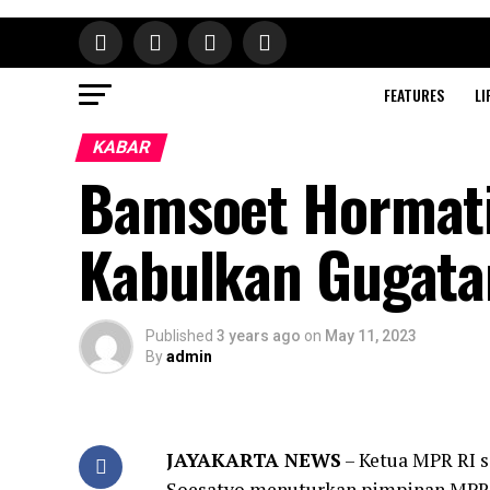
FEATURES
LI
KABAR
Bamsoet Hormati
Kabulkan Gugat
Published
3 years ago
on
May 11, 2023
By
admin
JAYAKARTA NEWS
– Ketua MPR RI 
Soesatyo menuturkan pimpinan MPR