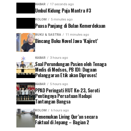
KABAR
17 seconds ago
Umbul Kidung Puja Mantra #3
KOLOM
5 minutes ago
Puasa Panjang di Bulan Kemerdekaan
BUKU & SASTRA
11 minutes ago
Bincang Buku Novel Jawa ‘Kajiret’
KABAR
3 hours ago
Soal Perundungan Pasien oleh Tenaga
Medis di Medsos, PB IDI: Dugaan
Pelanggaran Etik akan Diproses!
KABAR
5 hours ago
PPAD Peringati HUT Ke-23, Soroti
Pentingnya Persatuan Hadapi
Tantangan Bangsa
KOLOM
6 hours ago
Menemukan Living Qur’an secara
Faktual di Jepang – Bagian 2