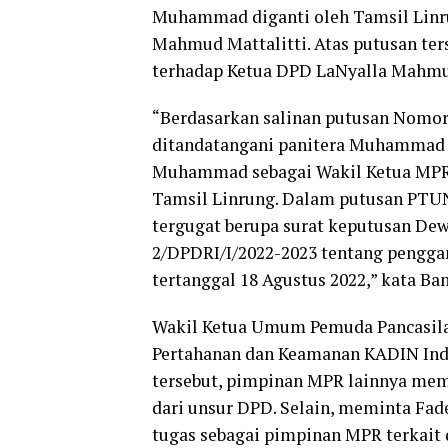
Muhammad diganti oleh Tamsil Linru
Mahmud Mattalitti. Atas putusan 
terhadap Ketua DPD LaNyalla Mahmud
“Berdasarkan salinan putusan Nomor
ditandatangani panitera Muhammad 
Muhammad sebagai Wakil Ketua MPR 
Tamsil Linrung. Dalam putusan PTUN
tergugat berupa surat keputusan De
2/DPDRI/I/2022-2023 tentang pengga
tertanggal 18 Agustus 2022,” kata Ba
Wakil Ketua Umum Pemuda Pancasil
Pertahanan dan Keamanan KADIN Ind
tersebut, pimpinan MPR lainnya me
dari unsur DPD. Selain, meminta F
tugas sebagai pimpinan MPR terkait 