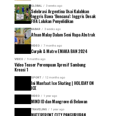
GLOBAL
3 weeks ago
Selebrasi Argentina Usai Kalahkan
Inggris Bawa ‘Bencana’: Inggris Desak
FIFA Lalukan Penyelidikan
KABAR
3 weeks ago
Afnan Malay Dalam Seni Rupa Abstrak
VIDEO
7 months ago
Curpik & Matre EMAKA BAN 2024
VIDEO
9 months ago
Video Teaser Perempuan Xpresif Sambung
Kreasi 1
SPORT
12 months ago
Ini Manfaat Ice Skating | HOLIDAY ON
ICE
VIDEO
1 year ago
MIND ID dan Mangrove di Belawan
TRAVELING
1 year ago
WATERFRONT CITY PANGURURAN