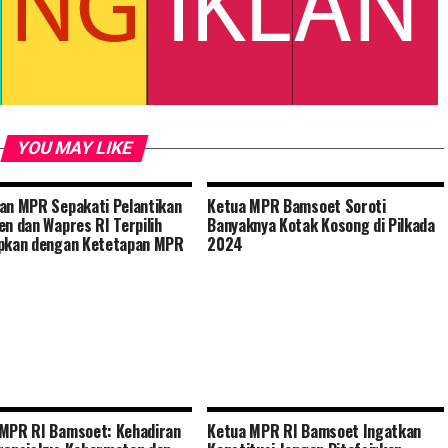
YOU MAY LIKE
an MPR Sepakati Pelantikan
Ketua MPR Bamsoet Soroti
en dan Wapres RI Terpilih
Banyaknya Kotak Kosong di Pilkada
pkan dengan Ketetapan MPR
2024
MPR RI Bamsoet: Kehadiran
Ketua MPR RI Bamsoet Ingatkan