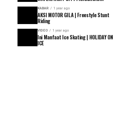
KABAR
1 year ago
AKSI MOTOR GILA | Freestyle Stunt
Riding
VIDEO
1 year ago
Ini Manfaat Ice Skating | HOLIDAY ON
ICE