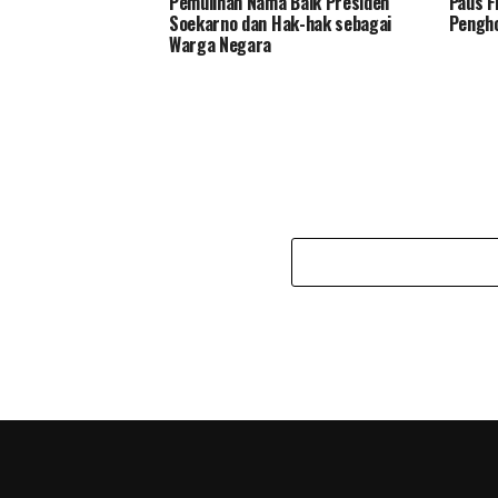
Pemulihan Nama Baik Presiden
Paus F
Soekarno dan Hak-hak sebagai
Pengho
Warga Negara