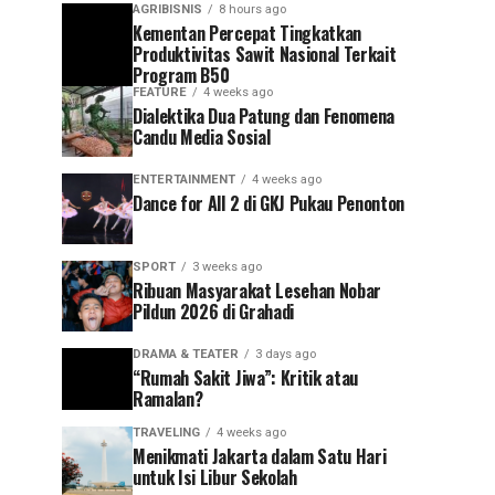
AGRIBISNIS
8 hours ago
Kementan Percepat Tingkatkan
Produktivitas Sawit Nasional Terkait
Program B50
FEATURE
4 weeks ago
Dialektika Dua Patung dan Fenomena
Candu Media Sosial
ENTERTAINMENT
4 weeks ago
Dance for All 2 di GKJ Pukau Penonton
SPORT
3 weeks ago
Ribuan Masyarakat Lesehan Nobar
Pildun 2026 di Grahadi
DRAMA & TEATER
3 days ago
“Rumah Sakit Jiwa”: Kritik atau
Ramalan?
TRAVELING
4 weeks ago
Menikmati Jakarta dalam Satu Hari
untuk Isi Libur Sekolah