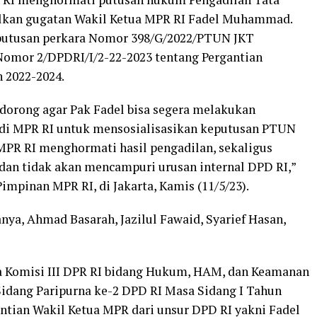
lkan gugatan Wakil Ketua MPR RI Fadel Muhammad.
putusan perkara Nomor 398/G/2022/PTUN JKT
omor 2/DPDRI/I/2-22-2023 tentang Pergantian
 2022-2024.
ndorong agar Pak Fadel bisa segera melakukan
 di MPR RI untuk mensosialisasikan keputusan PTUN
 MPR RI menghormati hasil pengadilan, sekaligus
an tidak akan mencampuri urusan internal DPD RI,”
mpinan MPR RI, di Jakarta, Kamis (11/5/23).
nya, Ahmad Basarah, Jazilul Fawaid, Syarief Hasan,
a Komisi III DPR RI bidang Hukum, HAM, dan Keamanan
Sidang Paripurna ke-2 DPD RI Masa Sidang I Tahun
tian Wakil Ketua MPR dari unsur DPD RI yakni Fadel