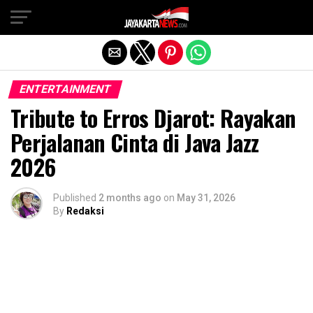
Exit mobile version
ENTERTAINMENT
Tribute to Erros Djarot: Rayakan
Perjalanan Cinta di Java Jazz
2026
Published
2 months ago
on
May 31, 2026
By
Redaksi