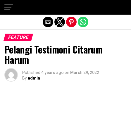
Exit mobile version
FEATURE
Pelangi Testimoni Citarum
Harum
Published
4 years ago
on
March 29, 2022
By
admin