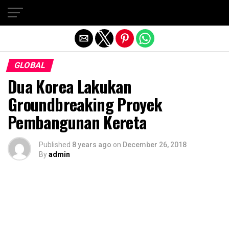
Exit mobile version
GLOBAL
Dua Korea Lakukan
Groundbreaking Proyek
Pembangunan Kereta
Published
8 years ago
on
December 26, 2018
By
admin