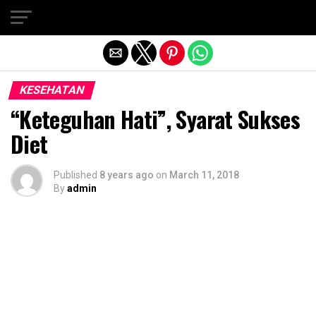
Exit mobile version
KESEHATAN
“Keteguhan Hati”, Syarat Sukses
Diet
Published
8 years ago
on
March 11, 2018
By
admin